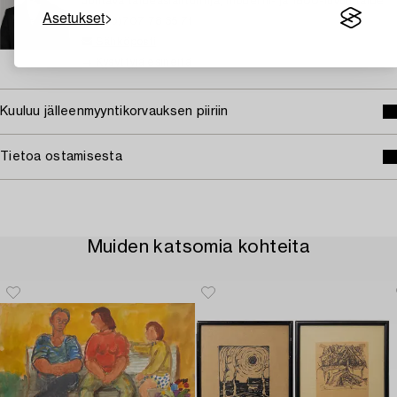
Johtava taideasiantuntija, moderni- ja 1800-luvun taide
Asetukset
+46 (0)707 78 35 71
Sähköposti
→ Kysyttyjä esineitä
Kuuluu jälleenmyyntikorvauksen piiriin
Tietoa ostamisesta
Muiden katsomia kohteita