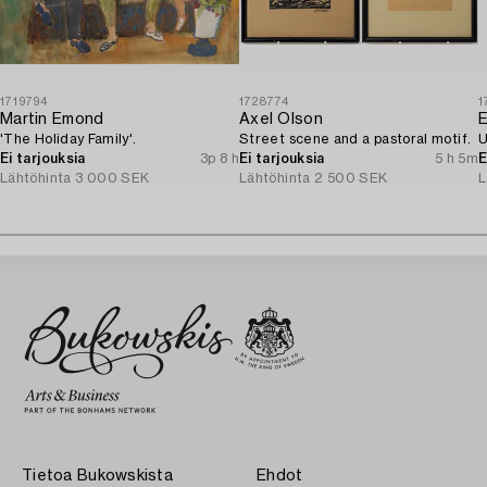
1719794
1728774
1
Martin Emond
Axel Olson
E
'The Holiday Family'.
Street scene and a pastoral motif.
U
Ei tarjouksia
3p 8 h
Ei tarjouksia
5 h 5m
E
Lähtöhinta
3 000 SEK
Lähtöhinta
2 500 SEK
L
Tietoa Bukowskista
Ehdot