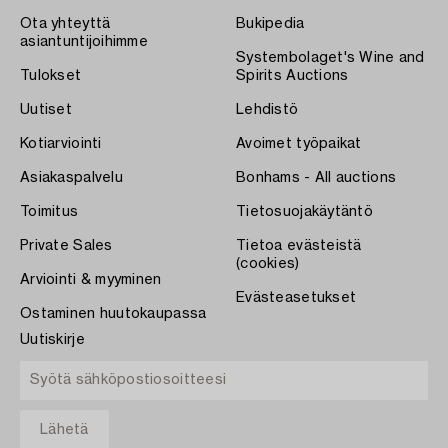
Ota yhteyttä
Bukipedia
asiantuntijoihimme
Systembolaget's Wine and
Tulokset
Spirits Auctions
Uutiset
Lehdistö
Kotiarviointi
Avoimet työpaikat
Asiakaspalvelu
Bonhams - All auctions
Toimitus
Tietosuojakäytäntö
Private Sales
Tietoa evästeistä
(cookies)
Arviointi & myyminen
Evästeasetukset
Ostaminen huutokaupassa
Uutiskirje