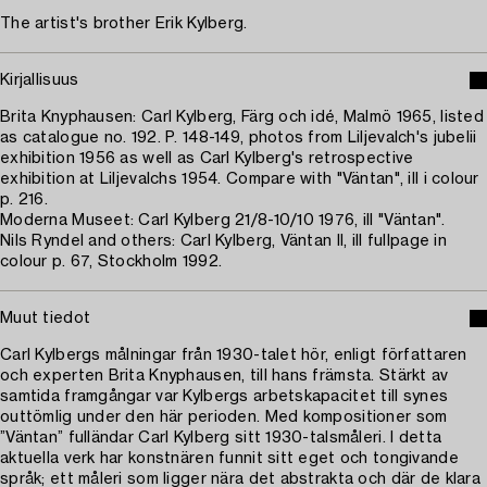
The artist's brother Erik Kylberg.
Kirjallisuus
Brita Knyphausen: Carl Kylberg, Färg och idé, Malmö 1965, listed
as catalogue no. 192. P. 148-149, photos from Liljevalch's jubelii
exhibition 1956 as well as Carl Kylberg's retrospective
exhibition at Liljevalchs 1954. Compare with "Väntan", ill i colour
p. 216.
Moderna Museet: Carl Kylberg 21/8-10/10 1976, ill "Väntan".
Nils Ryndel and others: Carl Kylberg, Väntan II, ill fullpage in
colour p. 67, Stockholm 1992.
Muut tiedot
Carl Kylbergs målningar från 1930-talet hör, enligt författaren
och experten Brita Knyphausen, till hans främsta. Stärkt av
samtida framgångar var Kylbergs arbetskapacitet till synes
outtömlig under den här perioden. Med kompositioner som
”Väntan” fulländar Carl Kylberg sitt 1930-talsmåleri. I detta
aktuella verk har konstnären funnit sitt eget och tongivande
språk; ett måleri som ligger nära det abstrakta och där de klara