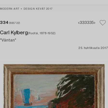
MODERN ART + DESIGN KEVÄT 2017
334
333
335
(895722)
Carl Kylberg
(Ruotsi, 1878-1952)
"Väntan"
25. huhtikuuta 2017