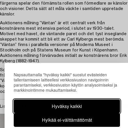
färgerna spelar den förnämsta rollen som förmedlare av känslor
och visioner. Detta sätt att måla väckte i samtiden uppretade
känslor.
Auktionens målning ”Väntan” är ett centralt verk från
konstnärens mest intensiva period, i slutet av 1930-talet.
Motivet med havet, de väntande paret och det tyst inseglande
skeppet har kommit att bli ett av Carl Kylbergs mest berömda.
”Väntan” finns i parallella versioner på Moderna Museet i
Stockholm och på Statens Museum for Kunst i Köpenhamn.
Auktionens målning förvärvades initialt av konstnärens bror Erik
Kylberg (1882-1947).
Som så ofta i Carl Kylbergs konstnärskap är tidpunkten hämtad
Napsauttamalla "hyväksy kaikki" suostut evästeiden
från den långsamt gryende övergången mellan natt och dag.
tallentamiseen laitteellesi verkkosivuston navigoinnin
”Väntan” är utförd i en för Kylberg kännetecknande teknik och
parantamiseksi, verkkosivuston käytön analysoimiseksi ja
kolorit, där han skapar en känsla av att motivet och därmed
markkinointimme mukauttamiseksi.
också färgerna vibrerar.
Hyväksy kaikki
Lisätietoja ja kuntoraportit
TUKHOLMA
Hylkää ei-välttämättömät
Lena Rydén