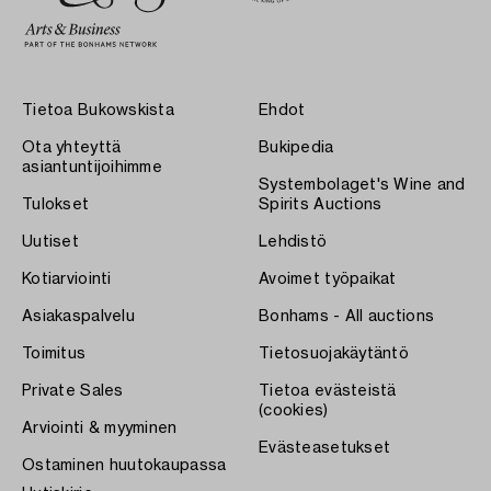
Tietoa Bukowskista
Ehdot
Ota yhteyttä
Bukipedia
asiantuntijoihimme
Systembolaget's Wine and
Tulokset
Spirits Auctions
Uutiset
Lehdistö
Kotiarviointi
Avoimet työpaikat
Asiakaspalvelu
Bonhams - All auctions
Toimitus
Tietosuojakäytäntö
Private Sales
Tietoa evästeistä
(cookies)
Arviointi & myyminen
Evästeasetukset
Ostaminen huutokaupassa