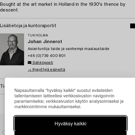
Bought at the art market in Holland in the 1930's thence by
descent.
Lisätietoja ja kuntoraportit
TUKHOLMA
Johan Jinnerot
Asiantuntija taide ja vanhempi maalaustaide
+46 (0)739 400 801
Sähköposti
→ Kysyttyjä esineitä
Tietoa ostamisesta
Napsauttamalla "hyväksy kaikki" suostut evästeiden
tallentamiseen laitteellesi verkkosivuston navigoinnin
parantamiseksi, verkkosivuston käytön analysoimiseksi ja
markkinointimme mukauttamiseksi.
Muiden katsomia kohteita
Hyväksy kaikki