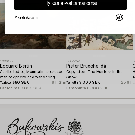
Hylkää ei-välttämättömät
Asetukset
1699072
1727757
1
Édouard Bertin
Pieter Brueghel dä
O
Attributed to, Mountain landscape
Copy after, The Hunters in the
H
with shepherd and wandering
Snow.
T
woman.
550 SEK
9 h 21m
3 000 SEK
2p 6 h
L
Tarjottu
Tarjottu
Lähtöhinta
3 000 SEK
Lähtöhinta
8 000 SEK