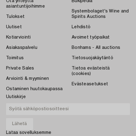
Ota yhteyttä
Bukipedia
asiantuntijoihimme
Systembolaget's Wine and
Tulokset
Spirits Auctions
Uutiset
Lehdistö
Kotiarviointi
Avoimet työpaikat
Asiakaspalvelu
Bonhams - All auctions
Toimitus
Tietosuojakäytäntö
Private Sales
Tietoa evästeistä
(cookies)
Arviointi & myyminen
Evästeasetukset
Ostaminen huutokaupassa
Uutiskirje
Lataa sovelluksemme