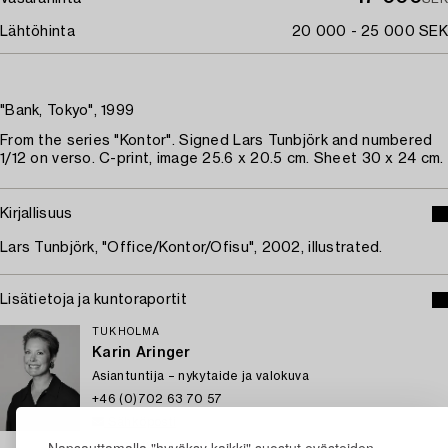
Lähtöhinta
20 000 - 25 000 SEK
"Bank, Tokyo", 1999
From the series "Kontor". Signed Lars Tunbjörk and numbered
1/12 on verso. C-print, image 25.6 x 20.5 cm. Sheet 30 x 24 cm.
Kirjallisuus
Lars Tunbjörk, "Office/Kontor/Ofisu", 2002, illustrated.
Lisätietoja ja kuntoraportit
TUKHOLMA
Karin Aringer
Asiantuntija – nykytaide ja valokuva
+46 (0)702 63 70 57
Sähköposti
Napsauttamalla "hyväksy kaikki" suostut evästeiden
→ Kysyttyjä esineitä