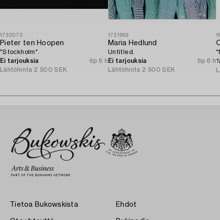
1732073
1721969
1
Pieter ten Hoopen
Maria Hedlund
C
"Stockholm".
Untitled.
"
Ei tarjouksia
6p 6 h
Ei tarjouksia
6p 6 h
T
Lähtöhinta
2 500 SEK
Lähtöhinta
2 500 SEK
L
Tietoa Bukowskista
Ehdot