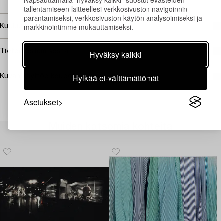
tallentamiseen laitteellesi verkkosivuston navigoinnin
parantamiseksi, verkkosivuston käytön analysoimiseksi ja
markkinointimme mukauttamiseksi.
Kuuluu jälleenmyyntikorvauksen piiriin
Tietoa ostamisesta
Hyväksy kaikki
Hylkää ei-välttämättömät
Kuvan käyttöoikeudet
Asetukset
Muiden katsomia kohteita