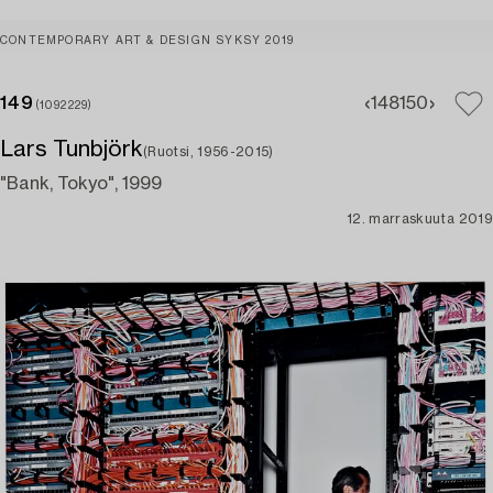
CONTEMPORARY ART & DESIGN SYKSY 2019
149
148
150
(1092229)
Lars Tunbjörk
(Ruotsi, 1956-2015)
"Bank, Tokyo", 1999
12. marraskuuta 2019