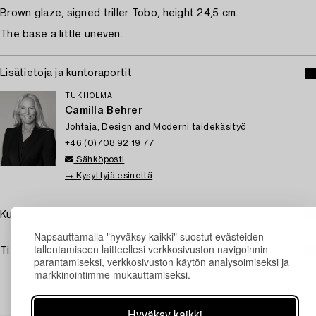
Brown glaze, signed triller Tobo, height 24,5 cm.
The base a little uneven.
Lisätietoja ja kuntoraportit
TUKHOLMA
Camilla Behrer
Johtaja, Design and Moderni taidekäsityö
+46 (0)708 92 19 77
Sähköposti
→ Kysyttyjä esineitä
Kuuluu jälleenmyyntikorvauksen piiriin
Napsauttamalla "hyväksy kaikki" suostut evästeiden
tallentamiseen laitteellesi verkkosivuston navigoinnin
Tietoa ostamisesta
parantamiseksi, verkkosivuston käytön analysoimiseksi ja
markkinointimme mukauttamiseksi.
Hyväksy kaikki