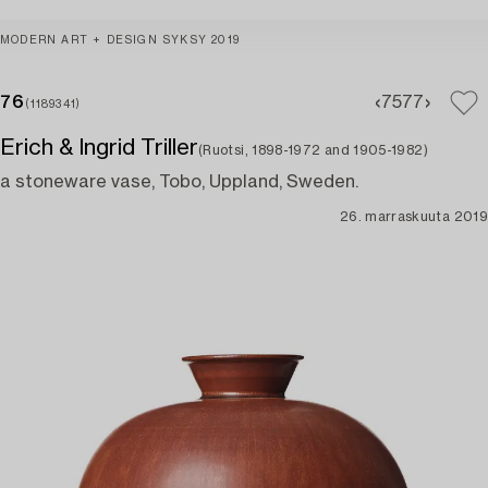
MODERN ART + DESIGN SYKSY 2019
76
75
77
(1189341)
Erich & Ingrid Triller
(Ruotsi, 1898-1972 and 1905-1982)
a stoneware vase, Tobo, Uppland, Sweden.
26. marraskuuta 2019