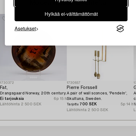
Muiden katsomia kohteita
Hylkää ei-välttämättömät
Asetukset
1730372
1730657
1
Fat,
Pierre Forssell
G
Drangsgaard Norway, 20th century.
A pair of wall sconces, 'Pendeln',
A
Ei tarjouksia
6p 15 h
Skultuna, Sweden.
c
Lähtöhinta
2 500 SEK
700 SEK
5p 14 h
Tarjottu
T
Lähtöhinta
2 500 SEK
L