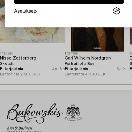
Asetukset
1720896
1727369
1
Nisse Zetterberg
Carl Wilhelm Nordgren
E
Sketch.
Portrait of a Boy.
S
Ei tarjouksia
4p 18 h
Ei tarjouksia
6p 21 h
E
Lähtöhinta
2 500 SEK
Lähtöhinta
4 000 SEK
L