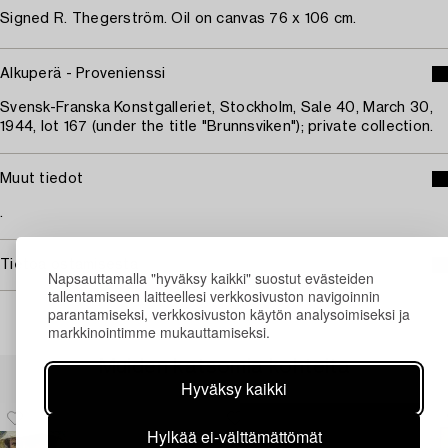
Signed R. Thegerström. Oil on canvas 76 x 106 cm.
Alkuperä - Provenienssi
Svensk-Franska Konstgalleriet, Stockholm, Sale 40, March 30,
1944, lot 167 (under the title "Brunnsviken"); private collection.
Muut tiedot
.
Tietoa ostamisesta
Napsauttamalla "hyväksy kaikki" suostut evästeiden
tallentamiseen laitteellesi verkkosivuston navigoinnin
parantamiseksi, verkkosivuston käytön analysoimiseksi ja
markkinointimme mukauttamiseksi.
Muiden katsomia kohteita
Hyväksy kaikki
Hylkää ei-välttämättömät