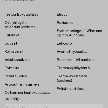
Tietoa Bukowskista
Ehdot
Ota yhteyttä
Bukipedia
asiantuntijoihimme
Systembolaget's Wine and
Tulokset
Spirits Auctions
Uutiset
Lehdistö
Kotiarviointi
Avoimet työpaikat
Asiakaspalvelu
Bonhams - All auctions
Toimitus
Tietosuojakäytäntö
Private Sales
Tietoa evästeistä
(cookies)
Arviointi & myyminen
Evästeasetukset
Ostaminen huutokaupassa
Uutiskirje