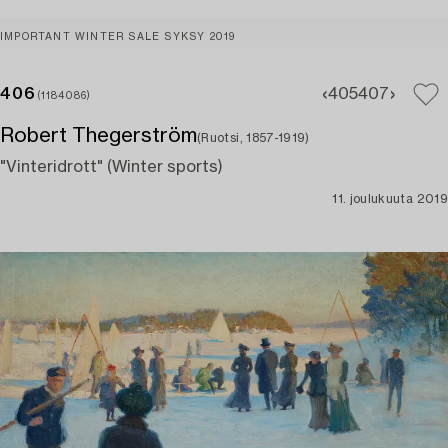
IMPORTANT WINTER SALE SYKSY 2019
406
405
407
(1184086)
Robert Thegerström
(Ruotsi, 1857-1919)
"Vinteridrott" (Winter sports)
11. joulukuuta 2019