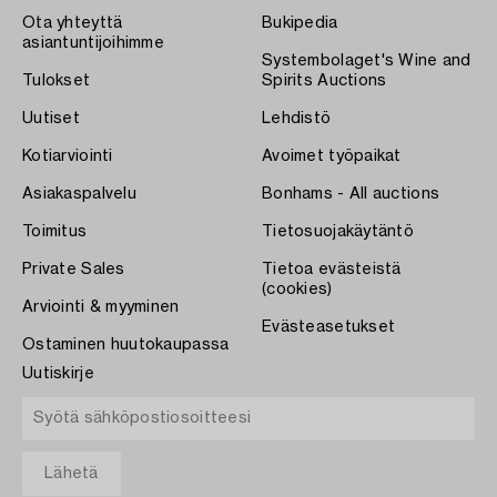
Ota yhteyttä
Bukipedia
asiantuntijoihimme
Systembolaget's Wine and
Tulokset
Spirits Auctions
Uutiset
Lehdistö
Kotiarviointi
Avoimet työpaikat
Asiakaspalvelu
Bonhams - All auctions
Toimitus
Tietosuojakäytäntö
Private Sales
Tietoa evästeistä
(cookies)
Arviointi & myyminen
Evästeasetukset
Ostaminen huutokaupassa
Uutiskirje