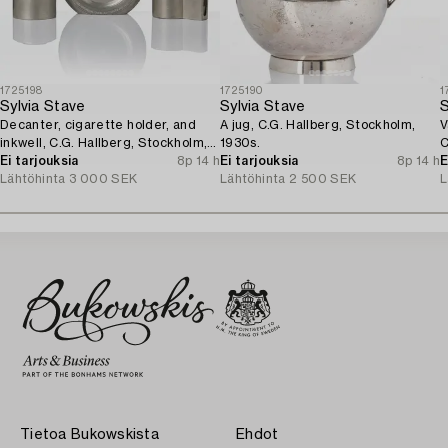
1725198
1725190
1
Sylvia Stave
Sylvia Stave
S
Decanter, cigarette holder, and
A jug, C.G. Hallberg, Stockholm,
V
inkwell, C.G. Hallberg, Stockholm,
1930s.
C
1930s.
Ei tarjouksia
8p 14 h
Ei tarjouksia
8p 14 h
E
Lähtöhinta
3 000 SEK
Lähtöhinta
2 500 SEK
L
Tietoa Bukowskista
Ehdot