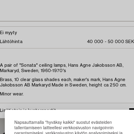
Ei myyty
Lähtöhinta
40 000 - 50 000 SEK
A pair of "Sonata" ceiling lamps, Hans Agne Jakobsson AB,
Markaryd, Sweden, 1960-1970's
Brass, 10 clear glass shades each, maker's mark, Hans Agne
Jakobsson AB Markaryd Made in Sweden, height ca 250 cm.
Minor wear.
Lisätietoja ja kuntoraportit
TUKHOLMA
Napsauttamalla "hyväksy kaikki" suostut evästeiden
tallentamiseen laitteellesi verkkosivuston navigoinnin
Jonatan Jahn
parantamiseksi, verkkosivuston käytön analysoimiseksi ja
Vastaava asiantuntija, nykyaikainen ja moderni design