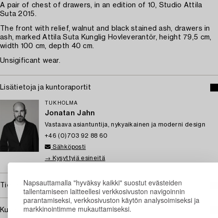
A pair of chest of drawers, in an edition of 10, Studio Attila
Suta 2015.
The front with relief, walnut and black stained ash, drawers in
ash, marked Attila Suta Kunglig Hovleverantör, height 79,5 cm,
width 100 cm, depth 40 cm.
Unsigificant wear.
Lisätietoja ja kuntoraportit
TUKHOLMA
Jonatan Jahn
Vastaava asiantuntija, nykyaikainen ja moderni design
+46 (0)703 92 88 60
Sähköposti
→ Kysyttyjä esineitä
Napsauttamalla "hyväksy kaikki" suostut evästeiden
Tietoa ostamisesta
tallentamiseen laitteellesi verkkosivuston navigoinnin
parantamiseksi, verkkosivuston käytön analysoimiseksi ja
markkinointimme mukauttamiseksi.
Kuvan käyttöoikeudet