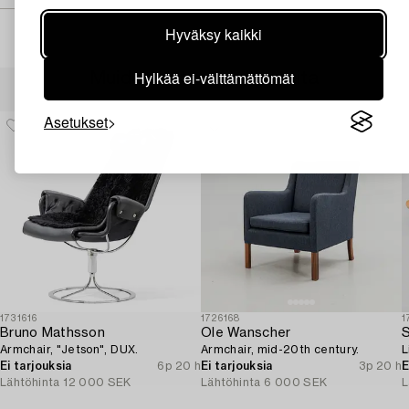
Hyväksy kaikki
Hylkää ei-välttämättömät
Muiden katsomia kohteita
Asetukset
1731616
1726168
1
Bruno Mathsson
Ole Wanscher
S
Armchair, "Jetson", DUX.
Armchair, mid-20th century.
L
Ei tarjouksia
6p 20 h
Ei tarjouksia
3p 20 h
E
Lähtöhinta
12 000 SEK
Lähtöhinta
6 000 SEK
L