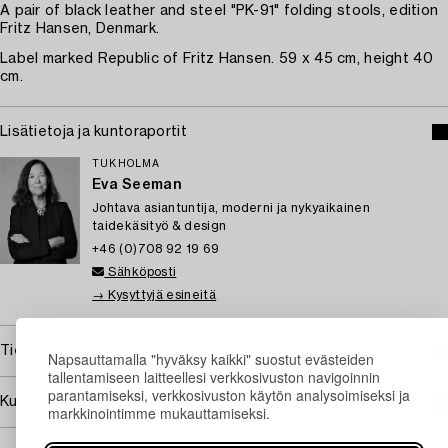
A pair of black leather and steel "PK-91" folding stools, edition
Fritz Hansen, Denmark.
Label marked Republic of Fritz Hansen. 59 x 45 cm, height 40
cm.
Lisätietoja ja kuntoraportit
TUKHOLMA
Eva Seeman
Johtava asiantuntija, moderni ja nykyaikainen
taidekäsityö & design
+46 (0)708 92 19 69
Sähköposti
→ Kysyttyjä esineitä
Tietoa ostamisesta
Napsauttamalla "hyväksy kaikki" suostut evästeiden
tallentamiseen laitteellesi verkkosivuston navigoinnin
parantamiseksi, verkkosivuston käytön analysoimiseksi ja
Kuvan käyttöoikeudet
markkinointimme mukauttamiseksi.