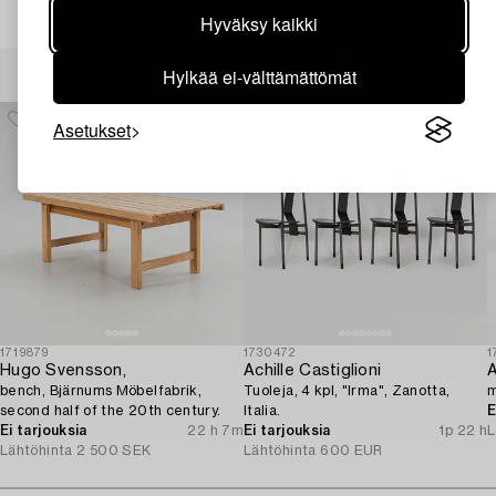
Hyväksy kaikki
Muiden katsomia kohteita
Hylkää ei-välttämättömät
Asetukset
1719879
1730472
1
Hugo Svensson,
Achille Castiglioni
A
bench, Bjärnums Möbelfabrik,
Tuoleja, 4 kpl, "Irma", Zanotta,
m
second half of the 20th century.
Italia.
E
Ei tarjouksia
22 h 7m
Ei tarjouksia
1p 22 h
L
Lähtöhinta
2 500 SEK
Lähtöhinta
600 EUR