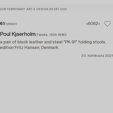
CONTEMPORARY ART & DESIGN KEVÄT 2021
61
60
62
(1293961)
Poul Kjaerholm
(Tanska, 1929-1980)
a pair of black leather and steel "PK-91" folding stools,
edition Fritz Hansen, Denmark.
20. huhtikuuta 2021