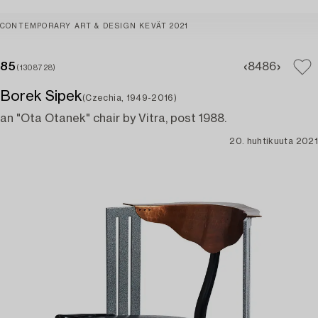
CONTEMPORARY ART & DESIGN KEVÄT 2021
85
84
86
(1308728)
Borek Sipek
(Czechia, 1949-2016)
an "Ota Otanek" chair by Vitra, post 1988.
20. huhtikuuta 2021