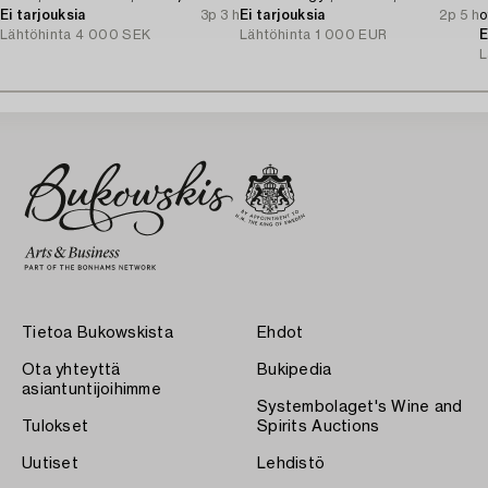
Ei tarjouksia
3p 3 h
Ei tarjouksia
2p 5 h
o
Lähtöhinta
4 000 SEK
Lähtöhinta
1 000 EUR
E
L
Tietoa Bukowskista
Ehdot
Ota yhteyttä
Bukipedia
asiantuntijoihimme
Systembolaget's Wine and
Tulokset
Spirits Auctions
Uutiset
Lehdistö