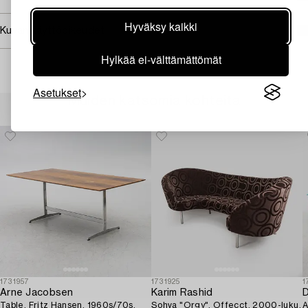
Hyväksy kaikki
Kuvan käyttöoikeudet
Hylkää ei-välttämättömät
Asetukset
Muiden katsomia kohteita
1731957
1731925
1
Arne Jacobsen
Karim Rashid
D
Table, Fritz Hansen, 1960s/70s.
Sohva "Orgy", Offecct, 2000-luku.
A