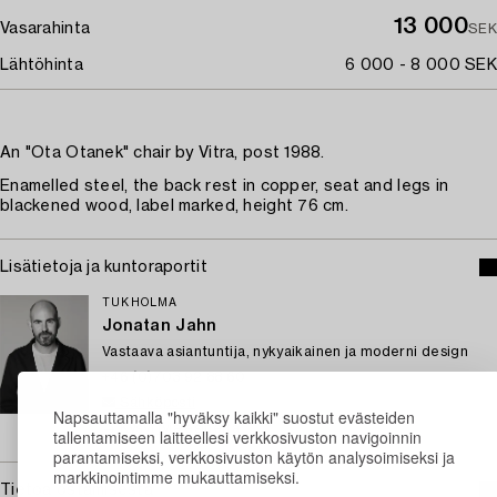
13 000
Vasarahinta
SEK
Lähtöhinta
6 000 - 8 000 SEK
An "Ota Otanek" chair by Vitra, post 1988.
Enamelled steel, the back rest in copper, seat and legs in
blackened wood, label marked, height 76 cm.
Lisätietoja ja kuntoraportit
TUKHOLMA
Jonatan Jahn
Vastaava asiantuntija, nykyaikainen ja moderni design
+46 (0)703 92 88 60
Sähköposti
Napsauttamalla "hyväksy kaikki" suostut evästeiden
→ Kysyttyjä esineitä
tallentamiseen laitteellesi verkkosivuston navigoinnin
parantamiseksi, verkkosivuston käytön analysoimiseksi ja
markkinointimme mukauttamiseksi.
Tietoa ostamisesta