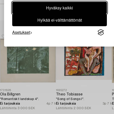
Hyväksy kaikki
Hylkää ei-välttämättömät
Muiden katsomia kohteita
Asetukset
1731828
1695272
1
Ola Billgren
Theo Tobiasse
P
"Romantiskt landskap 4".
"Song of Songs I".
T
Ei tarjouksia
4p 7 h
Ei tarjouksia
3p 7 h
E
Lähtöhinta
3 000 SEK
Lähtöhinta
2 000 SEK
L