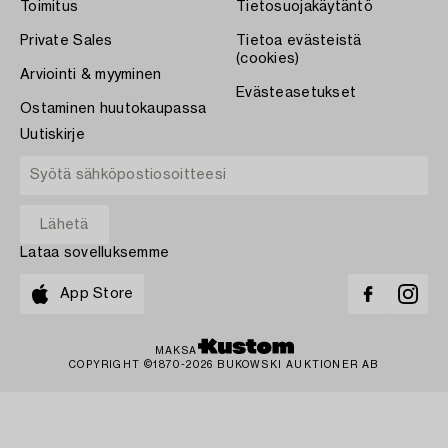
Toimitus
Tietosuojakäytäntö
Private Sales
Tietoa evästeistä
(cookies)
Arviointi & myyminen
Evästeasetukset
Ostaminen huutokaupassa
Uutiskirje
Lataa sovelluksemme
App Store
MAKSA
COPYRIGHT ©1870-2026 BUKOWSKI AUKTIONER AB