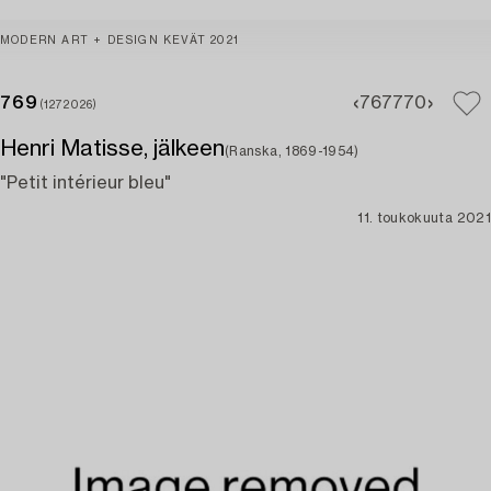
MODERN ART + DESIGN KEVÄT 2021
769
767
770
(1272026)
Henri Matisse, jälkeen
(Ranska, 1869-1954)
"Petit intérieur bleu"
11. toukokuuta 2021