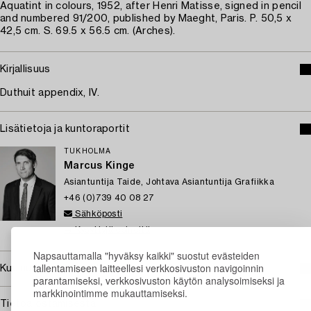
Aquatint in colours, 1952, after Henri Matisse, signed in pencil
and numbered 91/200, published by Maeght, Paris. P. 50,5 x
42,5 cm. S. 69.5 x 56.5 cm. (Arches).
Kirjallisuus
Duthuit appendix, IV.
Lisätietoja ja kuntoraportit
TUKHOLMA
Marcus Kinge
Asiantuntija Taide, Johtava Asiantuntija Grafiikka
+46 (0)739 40 08 27
Sähköposti
→ Kysyttyjä esineitä
Napsauttamalla "hyväksy kaikki" suostut evästeiden
tallentamiseen laitteellesi verkkosivuston navigoinnin
Kuuluu jälleenmyyntikorvauksen piiriin
parantamiseksi, verkkosivuston käytön analysoimiseksi ja
markkinointimme mukauttamiseksi.
Tietoa ostamisesta