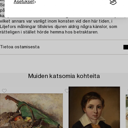
Asetukset
Samtidigt såg han heller ingen grymhet i den jakt som de förde
på varandra, den ingick för honom som ett naturligt led i deras
kamp för tillvaron. Han förmänskligade därför heller inte djuren,
vilket annars var vanligt inom konsten vid den här tiden, i
Liljefors målningar tillskrivs djuren aldrig några känslor, som
rätteligen i stället hörde hemma hos betraktaren.
Tietoa ostamisesta
Muiden katsomia kohteita