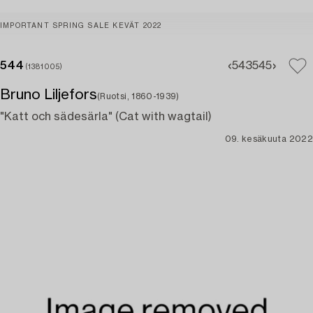
IMPORTANT SPRING SALE KEVÄT 2022
544
543
545
(1381005)
Bruno Liljefors
(Ruotsi, 1860-1939)
"Katt och sädesärla" (Cat with wagtail)
09. kesäkuuta 2022