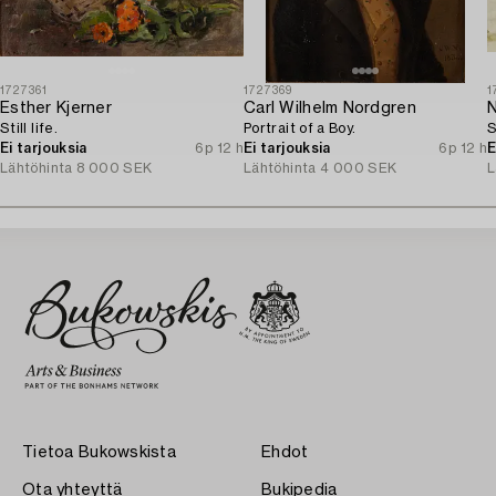
1727361
1727369
1
Esther Kjerner
Carl Wilhelm Nordgren
N
Still life.
Portrait of a Boy.
S
Ei tarjouksia
6p 12 h
Ei tarjouksia
6p 12 h
E
Lähtöhinta
8 000 SEK
Lähtöhinta
4 000 SEK
L
Tietoa Bukowskista
Ehdot
Ota yhteyttä
Bukipedia