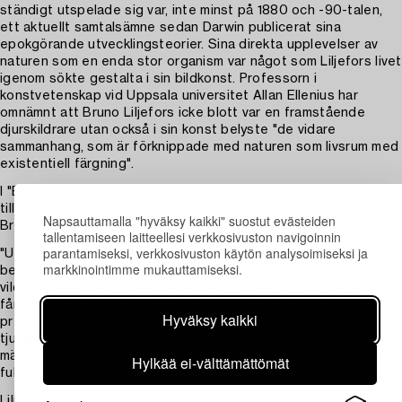
ständigt utspelade sig var, inte minst på 1880 och -90-talen,
ett aktuellt samtalsämne sedan Darwin publicerat sina
epokgörande utvecklingsteorier. Sina direkta upplevelser av
naturen som en enda stor organism var något som Liljefors livet
igenom sökte gestalta i sin bildkonst. Professorn i
konstvetenskap vid Uppsala universitet Allan Ellenius har
omnämnt att Bruno Liljefors icke blott var en framstående
djurskildrare utan också i sin konst belyste "de vidare
sammanhang, som är förknippade med naturen som livsrum med
existentiell färgning".
I "Bruno Liljefors", 1960, skriver konsthistorikern Bo Lindwall,
tillsammans med konstnärens son Lindorm Liljefors, följande om
Napsauttamalla "hyväksy kaikki" suostut evästeiden
Bruno Liljefors relation till katter:
tallentamiseen laitteellesi verkkosivuston navigoinnin
parantamiseksi, verkkosivuston käytön analysoimiseksi ja
"Under hela livet framskymtade hos Bruno Liljefors hans
markkinointimme mukauttamiseksi.
beundran för katten och kanske i synnerhet den gråstrimmiga
vildkatten. Dess blixtsnabba reaktion, dess explosiva aktion vid
fångandet av bytet, trots våldsamheten utfört med exakt
Hyväksy kaikki
precision och yttersta behärskning, fascinerade honom. Han
tjusades av djuret som i årtusenden levt samman med
människan och som ändå hållit sin vilda skepnad och natur så
Hylkää ei-välttämättömät
fullkomligt intakta".
Liljefors skildrade följaktligen inte djurens liv som någon idyll.