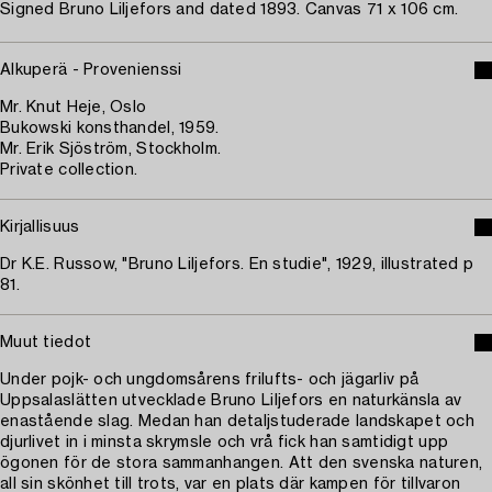
Signed Bruno Liljefors and dated 1893. Canvas 71 x 106 cm.
Alkuperä - Provenienssi
Mr. Knut Heje, Oslo
Bukowski konsthandel, 1959.
Mr. Erik Sjöström, Stockholm.
Private collection.
Kirjallisuus
Dr K.E. Russow, "Bruno Liljefors. En studie", 1929, illustrated p
81.
Muut tiedot
Under pojk- och ungdomsårens frilufts- och jägarliv på
Uppsalaslätten utvecklade Bruno Liljefors en naturkänsla av
enastående slag. Medan han detaljstuderade landskapet och
djurlivet in i minsta skrymsle och vrå fick han samtidigt upp
ögonen för de stora sammanhangen. Att den svenska naturen,
all sin skönhet till trots, var en plats där kampen för tillvaron