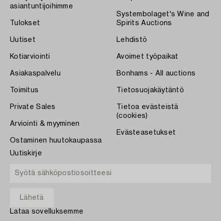
asiantuntijoihimme
Systembolaget's Wine and
Tulokset
Spirits Auctions
Uutiset
Lehdistö
Kotiarviointi
Avoimet työpaikat
Asiakaspalvelu
Bonhams - All auctions
Toimitus
Tietosuojakäytäntö
Private Sales
Tietoa evästeistä
(cookies)
Arviointi & myyminen
Evästeasetukset
Ostaminen huutokaupassa
Uutiskirje
Lataa sovelluksemme