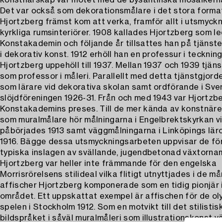
konstnärskap var mötet med de bysantinska mosaikerna
Det var också som dekorationsmålare i det stora forma
Hjortzberg främst kom att verka, framför allt i utsmyckn
kyrkliga rumsinteriörer. 1908 kallades Hjortzberg som l
Konstakademin och följande år tillsattes han på tjänst
i dekorativ konst. 1912 erhöll han en professur i teckning
Hjortzberg uppehöll till 1937. Mellan 1937 och 1939 tjän
som professor i måleri. Parallellt med detta tjänstgjord
som lärare vid dekorativa skolan samt ordförande i Sv
slöjdföreningen 1926-31. Från och med 1943 var Hjortzb
Konstakademins preses. Till de mer kända av konstnär
som muralmålare hör målningarna i Engelbrektskyrkan vi
påbörjades 1913 samt väggmålningarna i Linköpings lär
1916. Bägge dessa utsmyckningsarbeten uppvisar de fö
typiska inslagen av svällande, jugendbetonad växtorna
Hjortzberg var heller inte främmande för den engelska
Morrisrörelsens stilideal vilka flitigt utnyttjades i de m
affischer Hjortzberg komponerade som en tidig pionjär
området. Ett uppskattat exempel är affischen för de o
spelen i Stockholm 1912. Som en motvikt till det stilisti
bildspråket i såväl muralmåleri som illustrationskonst v