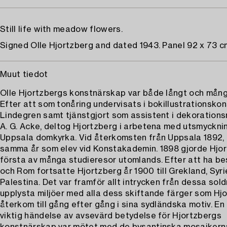
Still life with meadow flowers.
Signed Olle Hjortzberg and dated 1943. Panel 92 x 73 c
Muut tiedot
Olle Hjortzbergs konstnärskap var både långt och mång
Efter att som tonåring undervisats i bokillustrationskon
Lindegren samt tjänstgjort som assistent i dekorationsm
A. G. Acke, deltog Hjortzberg i arbetena med utsmyckni
Uppsala domkyrka. Vid återkomsten från Uppsala 1892,
samma år som elev vid Konstakademin. 1898 gjorde Hjo
första av många studieresor utomlands. Efter att ha be
och Rom fortsatte Hjortzberg år 1900 till Grekland, Syr
Palestina. Det var framför allt intrycken från dessa sold
upplysta miljöer med alla dess skiftande färger som Hj
återkom till gång efter gång i sina sydländska motiv. E
viktig händelse av avsevärd betydelse för Hjortzbergs