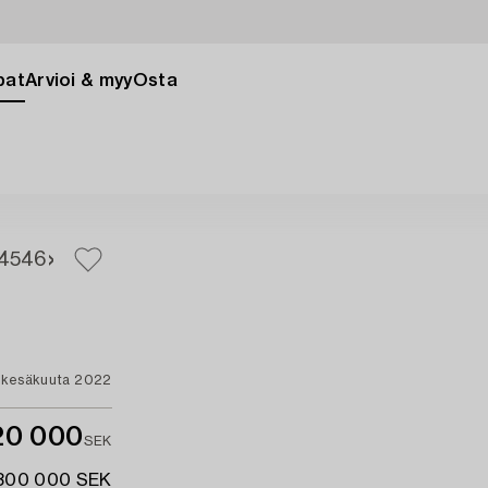
pat
Arvioi & myy
Osta
4
546
 kesäkuuta 2022
20 000
SEK
 300 000 SEK