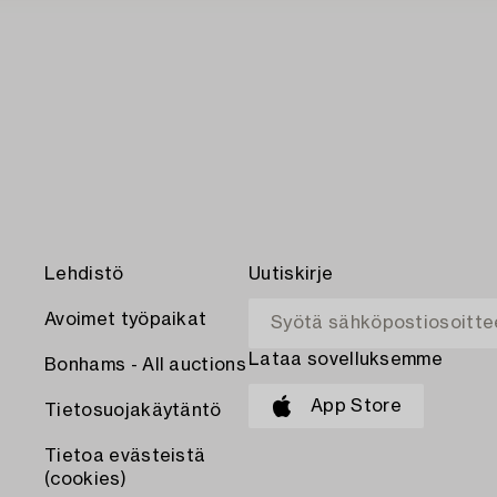
Lehdistö
Uutiskirje
Avoimet työpaikat
Lataa sovelluksemme
Bonhams - All auctions
App Store
Tietosuojakäytäntö
Tietoa evästeistä
(cookies)