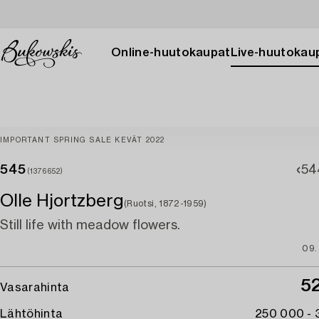
Online-huutokaupat
Live-huutokau
IMPORTANT SPRING SALE KEVÄT 2022
545
54
(1376652)
Olle Hjortzberg
(Ruotsi, 1872-1959)
Still life with meadow flowers.
09.
5
Vasarahinta
Lähtöhinta
250 000 -