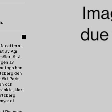
m.
facetterat.
st av Agi
åleri åt J.
ngen av
 antogs han
rtzberg den
sökt Paris
ien och
ränkta, klart
ortzberg
n mycket