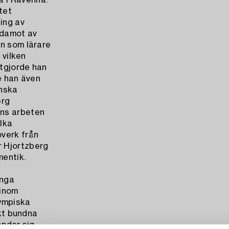
 i Ravenna.
tet
ing av
edamot av
en som lärare
 vilken
stgjorde han
e han även
enska
erg
ens arbeten
lka
overk från
r Hjortzberg
mentik.
ånga
 inom
lympiska
skt bundna
änder sig