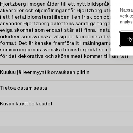
Hjortzberg i mogen ålder till ett nytt bildspråk. I mångta
Napsau
akvareller och oljemålningar får Hjortzberg utlopp för s
verkko
i ett flertal blomsterstilleben. I en frisk och obunden real
analys
använder Hjortzberg palettens samtliga färger för att 
eviga skönhet som endast står att finna i naturen. Såvä
orkidéer som svenska vitsippor komponerades in i stille
Hy
format. Det är kanske framförallt i målningarna med
sommarängarnas svenska blomsterprakt som Hjortzber
för det dekorativa och sköna mest kommer till sin rätt.
Kuuluu jälleenmyyntikorvauksen piiriin
Tietoa ostamisesta
Kuvan käyttöoikeudet