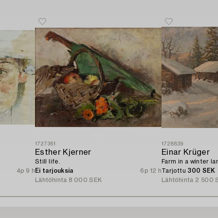
1727361
1728839
Esther Kjerner
Einar Krüger
Still life.
Farm in a winter l
4p 9 h
Ei tarjouksia
6p 12 h
Tarjottu
300 SEK
Lähtöhinta
8 000 SEK
Lähtöhinta
2 500 