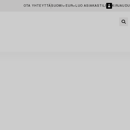
OTA YHTEYTTÄ
SUOMI
EUR
LUO ASIAKASTILI
KIRJAUDU