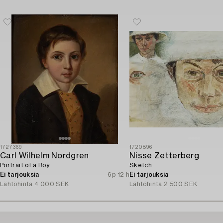
1727369
1720896
Carl Wilhelm Nordgren
Nisse Zetterberg
Portrait of a Boy.
Sketch.
Ei tarjouksia
6p 12 h
Ei tarjouksia
Lähtöhinta
4 000 SEK
Lähtöhinta
2 500 SEK