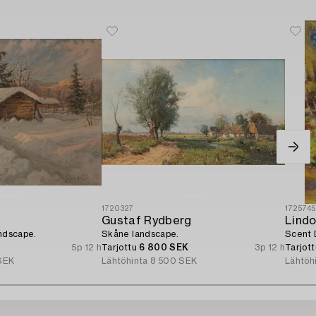
1720327
172574
Gustaf Rydberg
Lindo
andscape.
Skåne landscape.
Scent 
5p 12 h
Tarjottu
6 800 SEK
3p 12 h
Tarjot
SEK
Lähtöhinta
8 500 SEK
Lähtöh