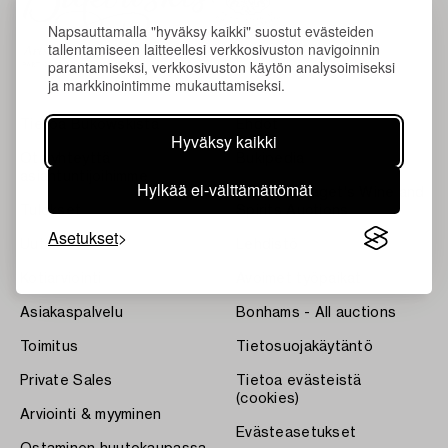
Napsauttamalla "hyväksy kaikki" suostut evästeiden
tallentamiseen laitteellesi verkkosivuston navigoinnin
parantamiseksi, verkkosivuston käytön analysoimiseksi
ja markkinointimme mukauttamiseksi.
Tietoa Bukowskista
Ehdot
Hyväksy kaikki
Ota yhteyttä
Bukipedia
asiantuntijoihimme
Hylkää ei-välttämättömät
Systembolaget's Wine and
Tulokset
Spirits Auctions
Asetukset
Uutiset
Lehdistö
Kotiarviointi
Avoimet työpaikat
Asiakaspalvelu
Bonhams - All auctions
Toimitus
Tietosuojakäytäntö
Private Sales
Tietoa evästeistä
(cookies)
Arviointi & myyminen
Evästeasetukset