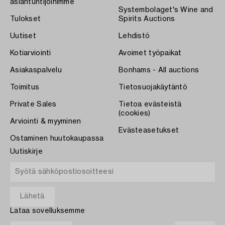
asiantuntijoihimme
Systembolaget's Wine and
Tulokset
Spirits Auctions
Uutiset
Lehdistö
Kotiarviointi
Avoimet työpaikat
Asiakaspalvelu
Bonhams - All auctions
Toimitus
Tietosuojakäytäntö
Private Sales
Tietoa evästeistä
(cookies)
Arviointi & myyminen
Evästeasetukset
Ostaminen huutokaupassa
Uutiskirje
Lataa sovelluksemme