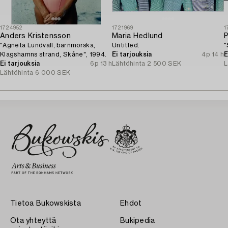
1724952
1721969
1
Anders Kristensson
Maria Hedlund
P
"Agneta Lundvall, barnmorska,
Untitled.
"
Klagshamns strand, Skåne", 1994.
Ei tarjouksia
4p 14 h
E
Ei tarjouksia
6p 13 h
Lähtöhinta
2 500 SEK
L
Lähtöhinta
6 000 SEK
Tietoa Bukowskista
Ehdot
Ota yhteyttä
Bukipedia