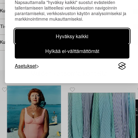
Napsauttamalla "hyväksy kaikki" suostut evästeiden
tallentamiseen laitteellesi verkkosivuston navigoinnin
Kuuluu jälleenmyyntikorvauksen piiriin
parantamiseksi, verkkosivuston käytön analysoimiseksi ja
markkinointimme mukauttamiseksi.
Tietoa ostamisesta
Hyväksy kaikki
Kuvan käyttöoikeudet
Hylkää ei-välttämättömät
Asetukset
Muiden katsomia kohteita