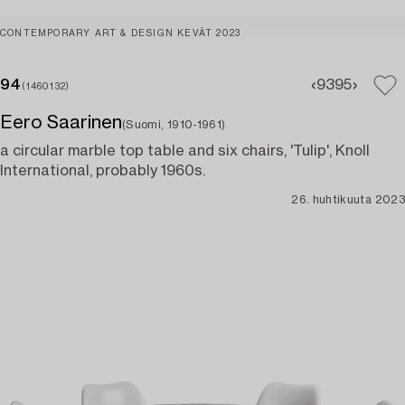
CONTEMPORARY ART & DESIGN KEVÄT 2023
94
93
95
(1460132)
Eero Saarinen
(Suomi, 1910-1961)
a circular marble top table and six chairs, 'Tulip', Knoll
International, probably 1960s.
26. huhtikuuta 2023