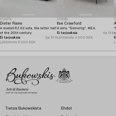
1731279
1732195
1
Dieter Rams
Ilse Crawford
A
A modell RZ 62 sofa, the latter half
A sofa, "Sinnerlig", IKEA.
'
of the 20th century.
Ei tarjouksia
4p 13 h
c
Ei tarjouksia
2p 10 h
Lähtöhinta
4 000 SEK
E
Lähtöhinta
8 000 SEK
L
Tietoa Bukowskista
Ehdot