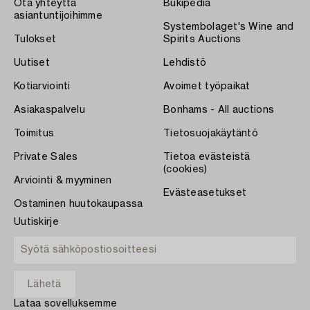
Ota yhteyttä
Bukipedia
asiantuntijoihimme
Systembolaget's Wine and
Tulokset
Spirits Auctions
Uutiset
Lehdistö
Kotiarviointi
Avoimet työpaikat
Asiakaspalvelu
Bonhams - All auctions
Toimitus
Tietosuojakäytäntö
Private Sales
Tietoa evästeistä
(cookies)
Arviointi & myyminen
Evästeasetukset
Ostaminen huutokaupassa
Uutiskirje
Lataa sovelluksemme