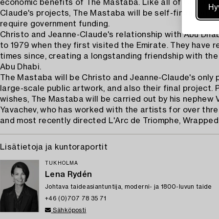
economic benefits of The Mastaba. Like all of Christo 
Hy
Claude's projects, The Mastaba will be self-financed an
require government funding.
Christo and Jeanne-Claude's relationship with Abu Dha
to 1979 when they first visited the Emirate. They have 
times since, creating a longstanding friendship with th
Abu Dhabi.
The Mastaba will be Christo and Jeanne-Claude's only 
large-scale public artwork, and also their final project. 
wishes, The Mastaba will be carried out by his nephew 
Yavachev, who has worked with the artists for over th
and most recently directed L'Arc de Triomphe, Wrapped
Lisätietoja ja kuntoraportit
TUKHOLMA
Lena Rydén
Johtava taideasiantuntija, moderni- ja 1800-luvun taide
+46 (0)707 78 35 71
Sähköposti