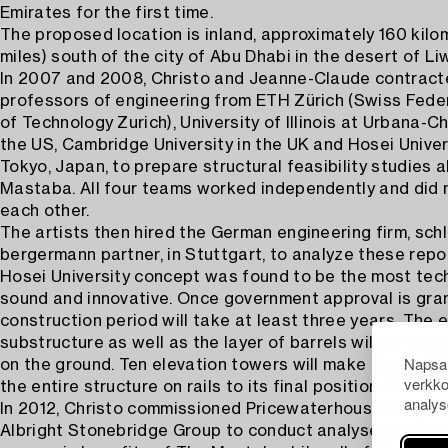
Emirates for the first time.
The proposed location is inland, approximately 160 kilo
miles) south of the city of Abu Dhabi in the desert of Li
In 2007 and 2008, Christo and Jeanne-Claude contrac
professors of engineering from ETH Zürich (Swiss Feder
of Technology Zurich), University of Illinois at Urbana-
the US, Cambridge University in the UK and Hosei Univers
Tokyo, Japan, to prepare structural feasibility studies 
Mastaba. All four teams worked independently and did 
each other.
The artists then hired the German engineering firm, sch
bergermann partner, in Stuttgart, to analyze these repo
Hosei University concept was found to be the most tech
sound and innovative. Once government approval is gra
construction period will take at least three years. The e
substructure as well as the layer of barrels will be ass
Napsau
on the ground. Ten elevation towers will make it possibl
verkko
the entire structure on rails to its final position in abo
analys
In 2012, Christo commissioned Pricewaterhouse Cooper
Albright Stonebridge Group to conduct analyses on the 