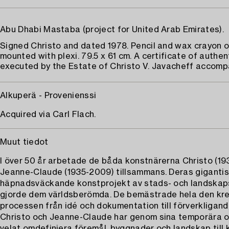
Abu Dhabi Mastaba (project for United Arab Emirates).
Signed Christo and dated 1978. Pencil and wax crayon 
mounted with plexi. 79.5 x 61 cm. A certificate of authen
executed by the Estate of Christo V. Javacheff accompa
Alkuperä - Provenienssi
Acquired via Carl Flach.
Muut tiedot
I över 50 år arbetade de båda konstnärerna Christo (1
Jeanne-Claude (1935-2009) tillsammans. Deras giganti
häpnadsväckande konstprojekt av stads- och landska
gjorde dem världsberömda. De bemästrade hela den kre
processen från idé och dokumentation till förverkligand
Christo och Jeanne-Claude har genom sina temporära 
velat omdefiniera föremål, byggnader och landskap till 