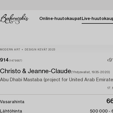
Online-huutokaupat
Live-huutokau
MODERN ART + DESIGN KEVÄT 2023
914
9
(1479667)
Christo & Jeanne-Claude
(Yhdysvallat, 1935-2020)
Abu Dhabi Mastaba (project for United Arab Emirate
17.
6
Vasarahinta
Lähtöhinta
500 000 -