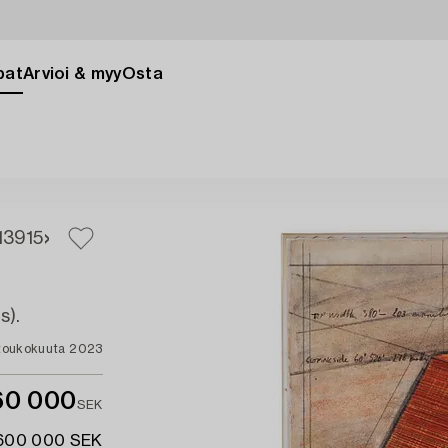
pat
Arvioi & myy
Osta
13
915
s).
 toukokuuta 2023
60 000
SEK
 600 000 SEK