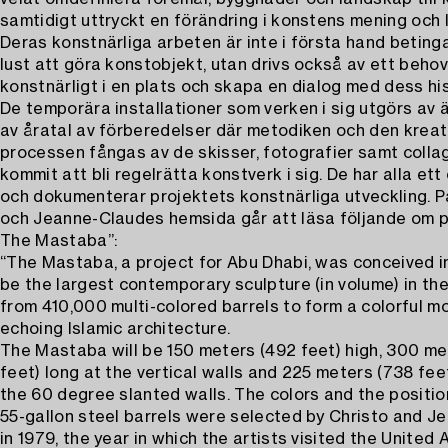
samtidigt uttryckt en förändring i konstens mening och l
Deras konstnärliga arbeten är inte i första hand beting
lust att göra konstobjekt, utan drivs också av ett behov 
konstnärligt i en plats och skapa en dialog med dess his
De temporära installationer som verken i sig utgörs av ä
av åratal av förberedelser där metodiken och den kreat
processen fångas av de skisser, fotografier samt coll
kommit att bli regelrätta konstverk i sig. De har alla et
och dokumenterar projektets konstnärliga utveckling. P
och Jeanne-Claudes hemsida går att läsa följande om p
The Mastaba”:
“The Mastaba, a project for Abu Dhabi, was conceived in 
be the largest contemporary sculpture (in volume) in th
from 410,000 multi-colored barrels to form a colorful mo
echoing Islamic architecture.
The Mastaba will be 150 meters (492 feet) high, 300 me
feet) long at the vertical walls and 225 meters (738 fee
the 60 degree slanted walls. The colors and the positio
55-gallon steel barrels were selected by Christo and 
in 1979, the year in which the artists visited the United 