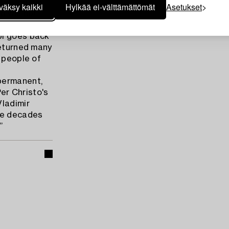
and Jeanne-
väksy kaikki
Hylkää ei-välttämättömät
Asetukset
d will not
bi goes back
returned many
e people of
permanent,
Per Christo's
Vladimir
ree decades
”