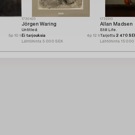
1730423
1732310
Jörgen Waring
Allan Madsen
Untitled.
Still Life.
5p 10 h
Ei tarjouksia
4p 12 h
Tarjottu
2 470 SE
Lähtöhinta
5 000 SEK
Lähtöhinta
15 000