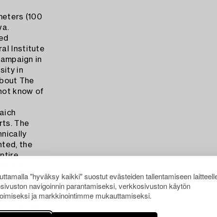
meters (100
wa.
ted
al Institute
Champaign in
ity in
about The
not know of
laich
rts. The
nically
nted, the
ntire
embled flat
ttamalla "hyväksy kaikki" suostut evästeiden tallentamiseen laitteell
e to raise
sivuston navigoinnin parantamiseksi, verkkosivuston käytön
ut two weeks.
oimiseksi ja markkinointimme mukauttamiseksi.
s and
social and