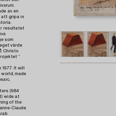
ivsrum.
ade av en
att gripa in
toria.
r resultatet
iva
age som
t eget värde
å Christo
rojektet ”
1977. It will
e world, made
saic,
ters (984
t) wide at
ning of the
Jeanne-Claude
Arab