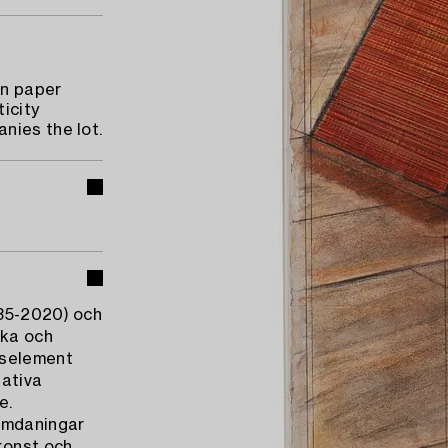
on paper
ticity
nies the lot.
935-2020) och
ska och
pselement
ativa
e.
omdaningar
konst och