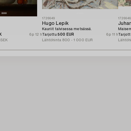
1726649
172664
Hugo Lepik
Juha
Kauriit talvisessa metsässä.
Maise
K
6p 12 h
Tarjottu
500 EUR
6p 11 h
Tarjot
 SEK
Lähtöhinta
800 - 1 000 EUR
Lähtöh