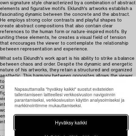
own signature style characterized by a combination of abstract
elements and figurative motifs. Eklundh's artworks establish a
fascinating dynamic between the concrete and the abstract.
He employs strong color contrasts and playful shapes to
create abstract compositions that also contain clear
references to the human form or nature-inspired motifs. By
uniting these elements, he creates a visual field of tension
that encourages the viewer to contemplate the relationship
between representation and experience.
What sets Eklundh's work apart is his ability to strike a balance
between chaos and order. Despite the dynamic and energetic
nature of his artworks, they retain a structured and organized
aesthetic. This harmony between opposites allows the viewer
to discover new dimensions and meanings within the works.
Claes Eklundh's artistic exploration of abstraction and
Napsauttamalla "hyväksy kaikki" suostut evästeiden
figuration is not only visually appealing but also invites the
tallentamiseen laitteellesi verkkosivuston navigoinnin
parantamiseksi, verkkosivuston käytön analysoimiseksi ja
viewer to engage in a deeper reflection on the multifaceted
markkinointimme mukauttamiseksi.
interplay between the artist, the work, and the viewer. His
works challenge conventional ideas of representation and
encourage the viewer to question and explore their own
Hyväksy kaikki
interpretations and experiences.