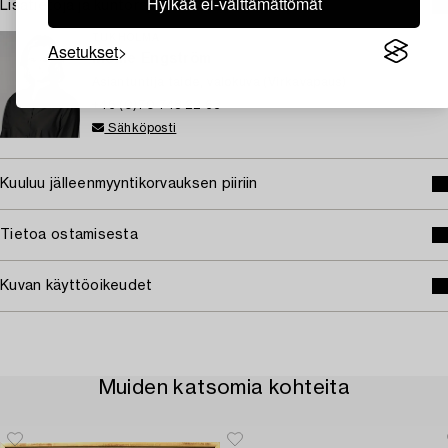
Hylkää ei-välttämättömät
Lisätietoja ja kuntoraportit
TUKHOLMA
Asetukset
Mollie Engström
Asiantuntija taide, valokuva (Virkavapaus)
+46 (0)70 748 22 63
Sähköposti
Kuuluu jälleenmyyntikorvauksen piiriin
Tietoa ostamisesta
Kuvan käyttöoikeudet
Muiden katsomia kohteita