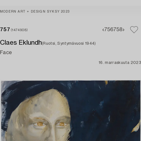
MODERN ART + DESIGN SYKSY 2023
757
756
758
(1474908)
Claes Eklundh
(Ruotsi, Syntymävuosi 1944)
Face
16. marraskuuta 2023