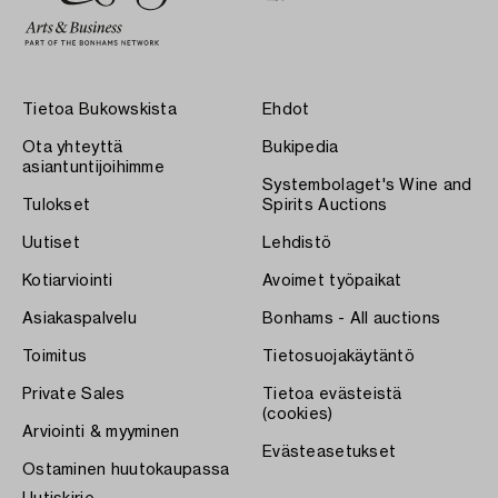
Tietoa Bukowskista
Ehdot
Ota yhteyttä
Bukipedia
asiantuntijoihimme
Systembolaget's Wine and
Tulokset
Spirits Auctions
Uutiset
Lehdistö
Kotiarviointi
Avoimet työpaikat
Asiakaspalvelu
Bonhams - All auctions
Toimitus
Tietosuojakäytäntö
Private Sales
Tietoa evästeistä
(cookies)
Arviointi & myyminen
Evästeasetukset
Ostaminen huutokaupassa