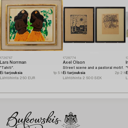
1726767
1728774
1
Lars Norrman
Axel Olson
I
"Tahiti".
Street scene and a pastoral motif.
"
Ei tarjouksia
1p 5 h
Ei tarjouksia
2p 2 h
E
Lähtöhinta
250 EUR
Lähtöhinta
2 500 SEK
L