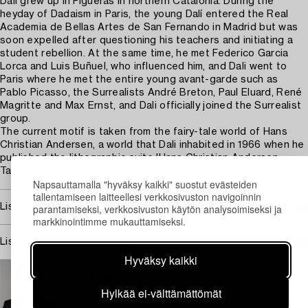
Dalí grew up in Figueras in northern Catalonia. During the
heyday of Dadaism in Paris, the young Dalí entered the Real
Academia de Bellas Artes de San Fernando in Madrid but was
soon expelled after questioning his teachers and initiating a
student rebellion. At the same time, he met Federico Garcia
Lorca and Luis Buñuel, who influenced him, and Dali went to
Paris where he met the entire young avant-garde such as
Pablo Picasso, the Surrealists André Breton, Paul Eluard, René
Magritte and Max Ernst, and Dali officially joined the Surrealist
group.
The current motif is taken from the fairy-tale world of Hans
Christian Andersen, a world that Dali inhabited in 1966 when he
published the lithographic suite 'Hans Christian Andersen
Tales'.
Napsauttamalla "hyväksy kaikki" suostut evästeiden
tallentamiseen laitteellesi verkkosivuston navigoinnin
Lisää taiteilijasta Salvador Dalí
parantamiseksi, verkkosivuston käytön analysoimiseksi ja
markkinointimme mukauttamiseksi.
Lisätietoja ja kuntoraportit
Hyväksy kaikki
TUKHOLMA
Lena Rydén
Hylkää ei-välttämättömät
Johtava taideasiantuntija, moderni- ja 1800-luvun taide