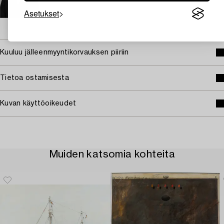
+46 (0)707 78 35 71
Asetukset
Sähköposti
→ Kysyttyjä esineitä
Kuuluu jälleenmyyntikorvauksen piiriin
Tietoa ostamisesta
Kuvan käyttöoikeudet
Muiden katsomia kohteita