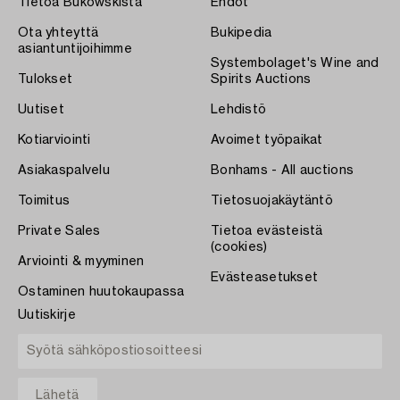
Tietoa Bukowskista
Ehdot
Ota yhteyttä
Bukipedia
asiantuntijoihimme
Systembolaget's Wine and
Tulokset
Spirits Auctions
Uutiset
Lehdistö
Kotiarviointi
Avoimet työpaikat
Asiakaspalvelu
Bonhams - All auctions
Toimitus
Tietosuojakäytäntö
Private Sales
Tietoa evästeistä
(cookies)
Arviointi & myyminen
Evästeasetukset
Ostaminen huutokaupassa
Uutiskirje