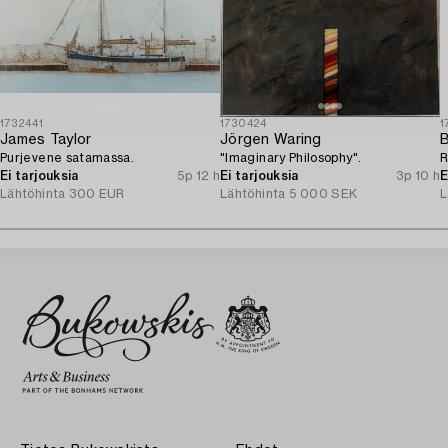
1732441
1730424
1
James Taylor
Jörgen Waring
B
Purjevene satamassa.
"Imaginary Philosophy".
R
Ei tarjouksia
5p 12 h
Ei tarjouksia
3p 10 h
E
Lähtöhinta
300 EUR
Lähtöhinta
5 000 SEK
L