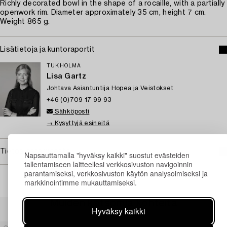
Richly decorated bowl in the shape of a rocaille, with a partially
openwork rim. Diameter approximately 35 cm, height 7 cm.
Weight 865 g.
Lisätietoja ja kuntoraportit
TUKHOLMA
Lisa Gartz
Johtava Asiantuntija Hopea ja Veistokset
+46 (0)709 17 99 93
Sähköposti
→ Kysyttyjä esineitä
Tietoa ostamisesta
Napsauttamalla "hyväksy kaikki" suostut evästeiden
tallentamiseen laitteellesi verkkosivuston navigoinnin
parantamiseksi, verkkosivuston käytön analysoimiseksi ja
markkinointimme mukauttamiseksi.
Muiden katsomia kohteita
Hyväksy kaikki