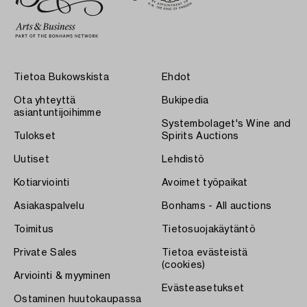
Tietoa Bukowskista
Ehdot
Ota yhteyttä
Bukipedia
asiantuntijoihimme
Systembolaget's Wine and
Tulokset
Spirits Auctions
Uutiset
Lehdistö
Kotiarviointi
Avoimet työpaikat
Asiakaspalvelu
Bonhams - All auctions
Toimitus
Tietosuojakäytäntö
Private Sales
Tietoa evästeistä
(cookies)
Arviointi & myyminen
Evästeasetukset
Ostaminen huutokaupassa