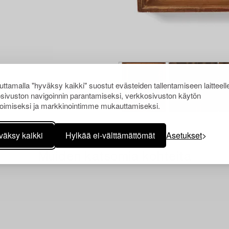
ttamalla "hyväksy kaikki" suostut evästeiden tallentamiseen laitteell
sivuston navigoinnin parantamiseksi, verkkosivuston käytön
oimiseksi ja markkinointimme mukauttamiseksi.
väksy kaikki
Hylkää ei-välttämättömät
Asetukset
Muiden katsomia kohteita