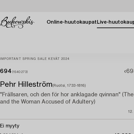
Online-huutokaupat
Live-huutokau
IMPORTANT SPRING SALE KEVÄT 2024
694
69
(1540273)
Pehr Hilleström
(Ruotsi, 1733-1816)
"Frällsaren, och den för hor anklagade qvinnan" (The
and the Woman Accused of Adultery)
12
Ei myyty