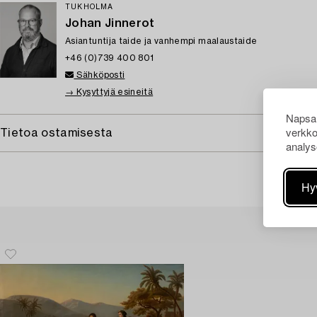
TUKHOLMA
Johan Jinnerot
Asiantuntija taide ja vanhempi maalaustaide
+46 (0)739 400 801
Sähköposti
→ Kysyttyjä esineitä
Napsau
verkko
Tietoa ostamisesta
analys
Hy