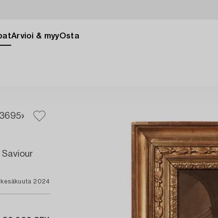
pat
Arvioi & myy
Osta
3
695
 Saviour
. kesäkuuta 2024