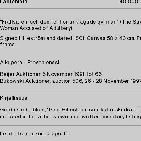
Lähtöhinta
40 000 
"Frällsaren, och den för hor anklagade qvinnan" (The Sa
Woman Accused of Adultery)
Signed Hilleström and dated 1801. Canvas 50 x 43 cm. P
frame.
Alkuperä - Provenienssi
Beijer Auktioner, 5 November 1991, lot 66.
Bukowski Auktioner, auction 506, 26 - 28 November 1997,
Kirjallisuus
Gerda Cederblom, "Pehr Hilleström som kulturskildrare”, 
included in the artist's own handwritten inventory listing,
Lisätietoja ja kuntoraportit