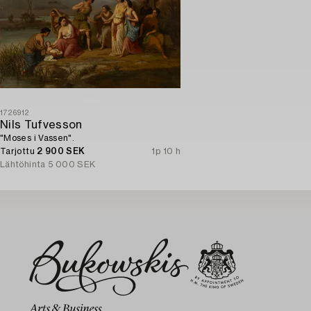
1726912
Nils Tufvesson
"Moses i Vassen".
Tarjottu
2 900 SEK
1p 10 h
Lähtöhinta
5 000 SEK