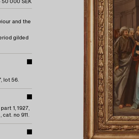
- 50 000 SEK
viour and the
eriod gilded
 lot 56.
part 1, 1927,
 cat. no 911.