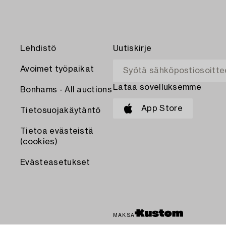
Lehdistö
Uutiskirje
Avoimet työpaikat
Lataa sovelluksemme
Bonhams - All auctions
App Store
Tietosuojakäytäntö
Tietoa evästeistä
(cookies)
Evästeasetukset
MAKSA