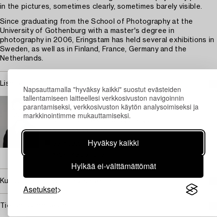
in the pictures, sometimes clearly, sometimes barely visible.
Since graduating from the School of Photography at the
University of Gothenburg with a master's degree in
photography in 2006, Eringstam has held several exhibitions in
Sweden, as well as in Finland, France, Germany and the
Netherlands.
Lisätietoja ja kuntoraportit
Napsauttamalla "hyväksy kaikki" suostut evästeiden
tallentamiseen laitteellesi verkkosivuston navigoinnin
TUKHOLMA
parantamiseksi, verkkosivuston käytön analysoimiseksi ja
Karin Aringer
markkinointimme mukauttamiseksi.
Asiantuntija – nykytaide ja valokuva
+46 (0)702 63 70 57
Hyväksy kaikki
Sähköposti
→ Kysyttyjä esineitä
Hylkää ei-välttämättömät
Kuuluu jälleenmyyntikorvauksen piiriin
Asetukset
Tietoa ostamisesta