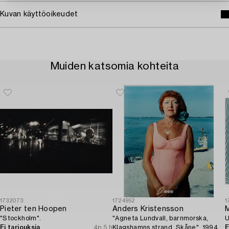
Kuvan käyttöoikeudet
Muiden katsomia kohteita
1732073
1724952
1
Pieter ten Hoopen
Anders Kristensson
M
"Stockholm".
"Agneta Lundvall, barnmorska,
U
Ei tarjouksia
4p 5 h
Klagshamns strand, Skåne", 1994.
E