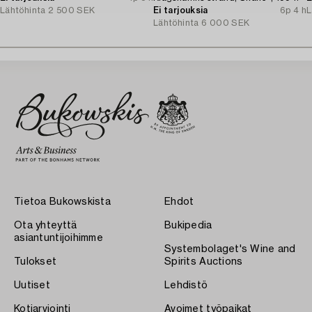
Lähtöhinta
2 500 SEK
Ei tarjouksia
6p 4 h
L
Lähtöhinta
6 000 SEK
Tietoa Bukowskista
Ehdot
Ota yhteyttä
Bukipedia
asiantuntijoihimme
Systembolaget's Wine and
Tulokset
Spirits Auctions
Uutiset
Lehdistö
Kotiarviointi
Avoimet työpaikat