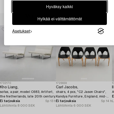
Hyväksy kaikki
Muiden katsomia kohteita
Hylkää ei-välttämättömät
Asetukset
1732170
1726659
1
Kho Liang,
Carl Jacobs,
I
sofas, a pair, model C683, Artifort,
chairs, 4 pcs, "C2 Jason Chairs",
A
the Netherlands, late 20th century.
Kandya Furniture, England, mid-
E
Ei tarjouksia
5p 13 h
20th century.
Ei tarjouksia
5p 14 h
L
Lähtöhinta
8 000 SEK
Lähtöhinta
6 000 SEK