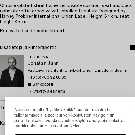
Chrome-plated steel frame, removable cushion, seat and back
upholstered in green velvet, labelled Furniture Designed by
Harvey Probber International Union Label. Height 67 cm, seat
height 45 cm.
Renovated and reupholstered.
Lisätietoja ja kuntoraportit
TUKHOLMA
Jonatan Jahn
Vastaava asiantuntija, nykyaikainen ja moderni design
+46 (0)703 92 88 60
Sähköposti
→ Kysyttyjä esineitä
Tietoa ostamisesta
Napsauttamalla "hyväksy kaikki" suostut evästeiden
tallentamiseen laitteellesi verkkosivuston navigoinnin
parantamiseksi, verkkosivuston käytön analysoimiseksi ja
Kuvan käyttöoikeudet
markkinointimme mukauttamiseksi.