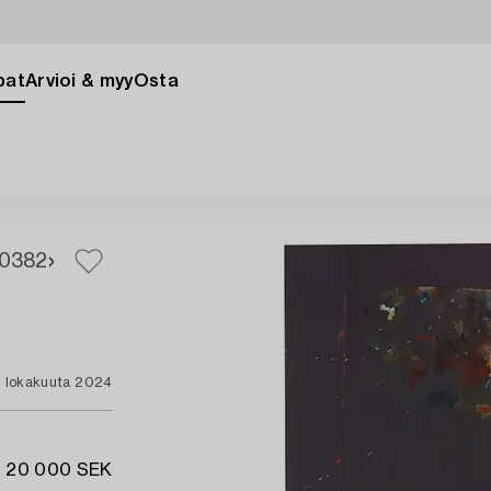
pat
Arvioi & myy
Osta
0
382
. lokakuuta 2024
- 20 000 SEK