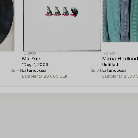
1688630
1721969
Ma Yue,
Maria Hedlun
"Dogs", 2006.
Untitled.
6p 7 h
Ei tarjouksia
2p 6 h
Ei tarjouksia
Lähtöhinta
20 000 SEK
Lähtöhinta
2 500 