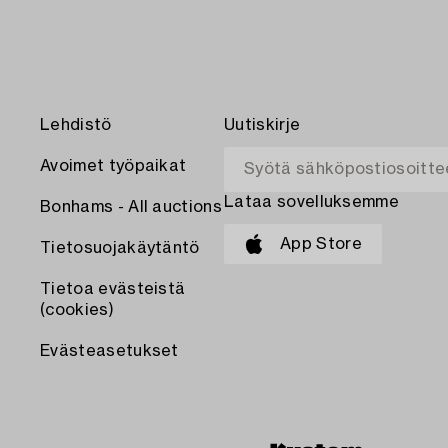
Lehdistö
Uutiskirje
Avoimet työpaikat
Lataa sovelluksemme
Bonhams - All auctions
App Store
Tietosuojakäytäntö
Tietoa evästeistä
(cookies)
Evästeasetukset