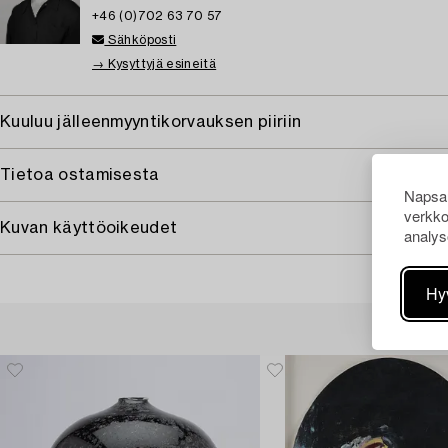
+46 (0)702 63 70 57
Sähköposti
→ Kysyttyjä esineitä
Kuuluu jälleenmyyntikorvauksen piiriin
Tietoa ostamisesta
Napsau
verkko
Kuvan käyttöoikeudet
analys
Hy