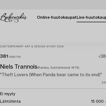
Online-huutokaupat
Live-huutokau
CONTEMPORARY ART & DESIGN SYKSY 2024
381
38
(1588743)
Niels Trannois
(Ranska, Syntymävuosi 1976)
"Theft Lovers (When Panda bear came to its end)"
23
Ei myyty
Lähtöhinta
15 000 