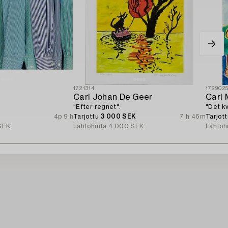
1721314
172902
d
Carl Johan De Geer
Carl 
"Efter regnet".
"Det k
4p 9 h
Tarjottu
3 000 SEK
7 h 46m
Tarjot
SEK
Lähtöhinta
4 000 SEK
Lähtöh