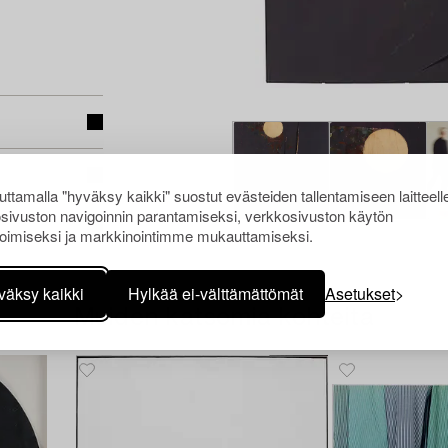
ttamalla "hyväksy kaikki" suostut evästeiden tallentamiseen laitteell
sivuston navigoinnin parantamiseksi, verkkosivuston käytön
oimiseksi ja markkinointimme mukauttamiseksi.
väksy kaikki
Hylkää ei-välttämättömät
Asetukset
Muiden katsomia kohteita