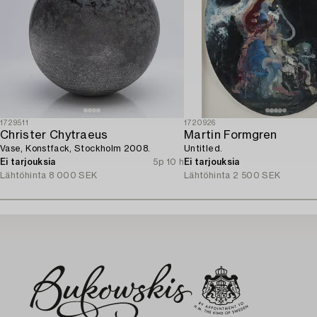
1729511
1720926
Christer Chytraeus
Martin Formgren
Vase, Konstfack, Stockholm 2008.
Untitled.
Ei tarjouksia
5p 10 h
Ei tarjouksia
Lähtöhinta
8 000 SEK
Lähtöhinta
2 500 SEK