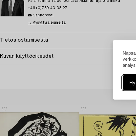
Asiantuntija Taide, Johtava Asiantuntija Grafiikka
+46 (0)739 40 08 27
Sähköposti
→ Kysyttyjä esineitä
Tietoa ostamisesta
Napsau
Kuvan käyttöoikeudet
verkko
analys
Hy