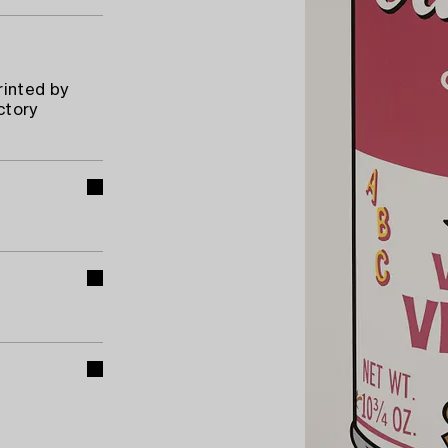
rinted by
ctory