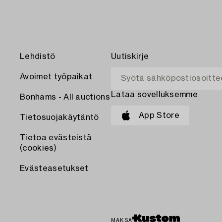
Lehdistö
Uutiskirje
Avoimet työpaikat
Lataa sovelluksemme
Bonhams - All auctions
App Store
Tietosuojakäytäntö
Tietoa evästeistä
(cookies)
Evästeasetukset
MAKSA