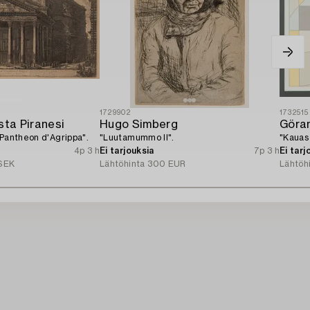
1729902
1732515
sta Piranesi
Hugo Simberg
Göra
 Pantheon d'Agrippa".
"Luutamummo II".
"Kauas 
4p 3 h
Ei tarjouksia
7p 3 h
Ei tarj
SEK
Lähtöhinta
300 EUR
Lähtöh