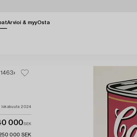
pat
Arvioi & myy
Osta
1
463
. lokakuuta 2024
40 000
SEK
 250 000 SEK