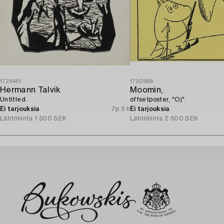
1729461
1720988
Hermann Talvik
Moomin,
Untitled.
offsetposter, "Oj".
Ei tarjouksia
7p 5 h
Ei tarjouksia
Lähtöhinta
1 500 SEK
Lähtöhinta
2 500 SEK