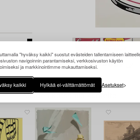
ttamalla "hyväksy kaikki" suostut evästeiden tallentamiseen laitteell
sivuston navigoinnin parantamiseksi, verkkosivuston käytön
oimiseksi ja markkinointimme mukauttamiseksi.
väksy kaikki
Hylkää ei-välttämättömät
Asetukset
Muiden katsomia kohteita