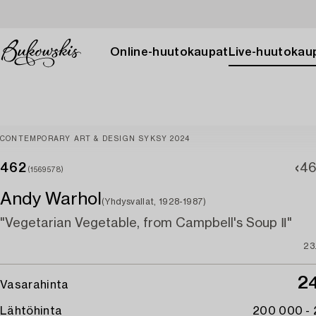
Online-huutokaupat
Live-huutokau
CONTEMPORARY ART & DESIGN SYKSY 2024
462
46
(1569578)
Andy Warhol
(Yhdysvallat, 1928-1987)
"Vegetarian Vegetable, from Campbell's Soup Ⅱ"
23
2
Vasarahinta
Lähtöhinta
200 000 -