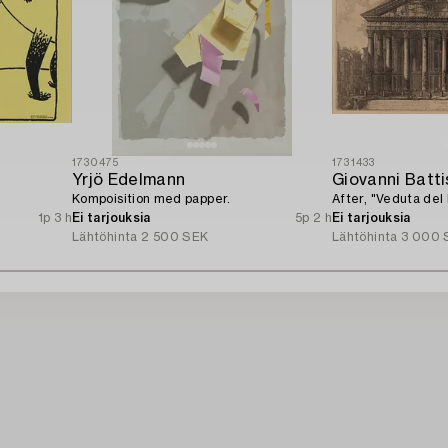
1730475
1731433
Yrjö Edelmann
Giovanni Batti
Kompoisition med papper.
After, "Veduta del
1p 3 h
Ei tarjouksia
5p 2 h
Ei tarjouksia
Lähtöhinta
2 500 SEK
Lähtöhinta
3 000 