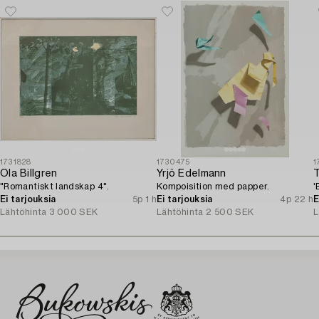
1731828
1730475
1
Ola Billgren
Yrjö Edelmann
"Romantiskt landskap 4".
Kompoisition med papper.
'
Ei tarjouksia
5p 1 h
Ei tarjouksia
4p 22 h
E
Lähtöhinta
3 000 SEK
Lähtöhinta
2 500 SEK
L