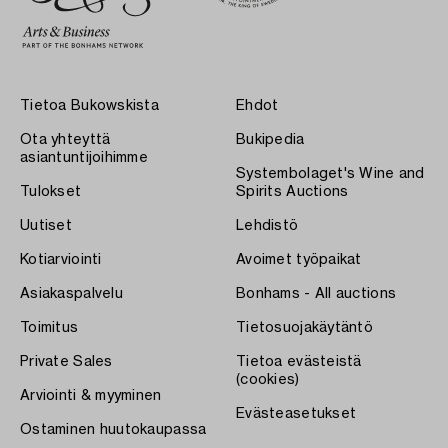
Tietoa Bukowskista
Ehdot
Ota yhteyttä
Bukipedia
asiantuntijoihimme
Systembolaget's Wine and
Tulokset
Spirits Auctions
Uutiset
Lehdistö
Kotiarviointi
Avoimet työpaikat
Asiakaspalvelu
Bonhams - All auctions
Toimitus
Tietosuojakäytäntö
Private Sales
Tietoa evästeistä
(cookies)
Arviointi & myyminen
Evästeasetukset
Ostaminen huutokaupassa