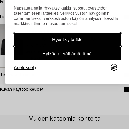
Feldman & Schellmann II.372.
Napsauttamalla "hyväksy kaikki" suostut evästeiden
tallentamiseen laitteellesi verkkosivuston navigoinnin
Lisätietoja ja kuntoraportit
parantamiseksi, verkkosivuston käytön analysoimiseksi ja
markkinointimme mukauttamiseksi.
TUKHOLMA
Marcus Kinge
Hyväksy kaikki
Asiantuntija Taide, Johtava Asiantuntija Grafiikka
+46 (0)739 40 08 27
Hylkää ei-välttämättömät
Sähköposti
→ Kysyttyjä esineitä
Asetukset
Tietoa ostamisesta
Kuvan käyttöoikeudet
Muiden katsomia kohteita