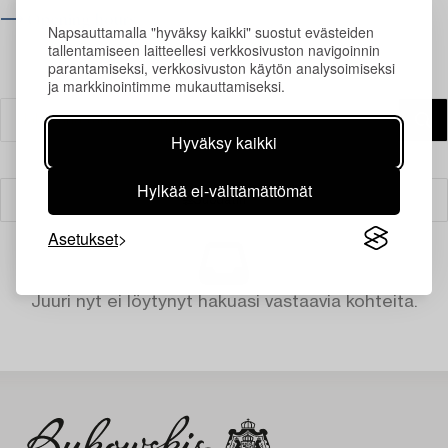
⟶ Opening hours
Napsauttamalla "hyväksy kaikki" suostut evästeiden
tallentamiseen laitteellesi verkkosivuston navigoinnin
parantamiseksi, verkkosivuston käytön analysoimiseksi
ja markkinointimme mukauttamiseksi.
Hyväksy kaikki
Hylkää ei-välttämättömät
Suodatin
Asetukset
Juuri nyt ei löytynyt hakuasi vastaavia kohteita.