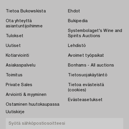
Tietoa Bukowskista
Ehdot
Ota yhteyttä
Bukipedia
asiantuntijoihimme
Systembolaget's Wine and
Tulokset
Spirits Auctions
Uutiset
Lehdistö
Kotiarviointi
Avoimet työpaikat
Asiakaspalvelu
Bonhams - All auctions
Toimitus
Tietosuojakäytäntö
Private Sales
Tietoa evästeistä
(cookies)
Arviointi & myyminen
Evästeasetukset
Ostaminen huutokaupassa
Uutiskirje