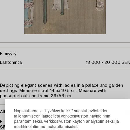
Ei myyty
Lähtöhinta
18 000 - 20 000 SEK
Depicting elegant scenes with ladies in a palace and garden
settings. Measure motif 14.5x40.5 cm. Measure with
passepartout and frame 29x56 cm.
Napsauttamalla "hyväksy kaikki" suostut evästeiden
Alkuperä - Provenienssi
tallentamiseen laitteellesi verkkosivuston navigoinnin
parantamiseksi, verkkosivuston käytön analysoimiseksi ja
Property of a private Swedish collector. Aquired from Hellekis
markkinointimme mukauttamiseksi.
Säteri, Sweden.