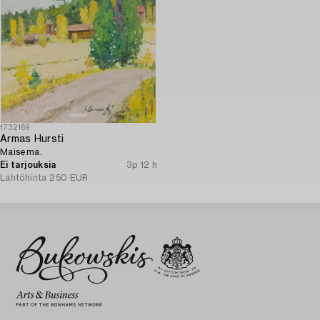
1732169
Armas Hursti
Maisema.
Ei tarjouksia
3p 12 h
Lähtöhinta
250 EUR