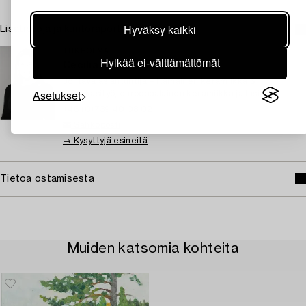
Hyväksy kaikki
Lisätietoja ja kuntoraportit
TUKHOLMA
Hylkää ei-välttämättömät
Cecilia Nordström
Johtava asiantuntija – itämainen keramiikka &
Asetukset
taidekäsityö, eurooppalainen keramiikka ja lasi
+46 (0)739 40 08 02
Sähköposti
→ Kysyttyjä esineitä
Tietoa ostamisesta
Muiden katsomia kohteita