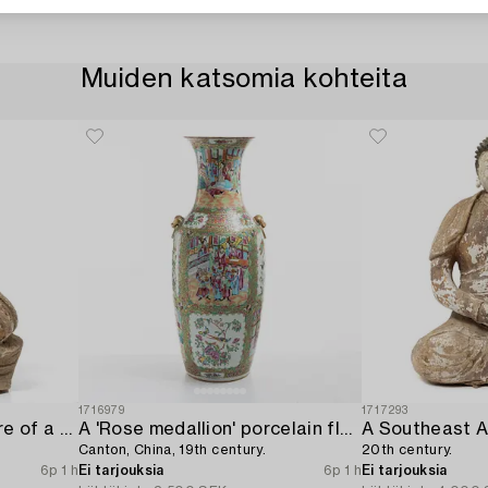
Muiden katsomia kohteita
1716979
1717293
A Southeast Asian figure of a Buddha,
A 'Rose medallion' porcelain floorvase,
Canton, China, 19th century.
20th century.
6p 1 h
Ei tarjouksia
6p 1 h
Ei tarjouksia