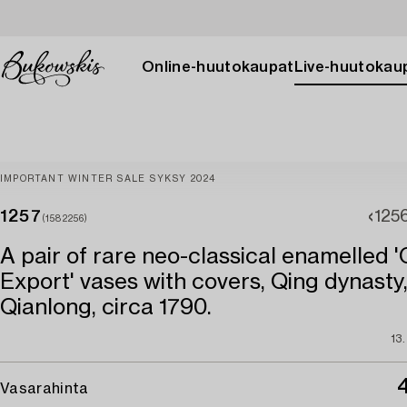
Online-huutokaupat
Live-huutokau
IMPORTANT WINTER SALE SYKSY 2024
1257
125
(1582256)
A pair of rare neo-classical enamelled 
Export' vases with covers, Qing dynasty
Qianlong, circa 1790.
13
Vasarahinta