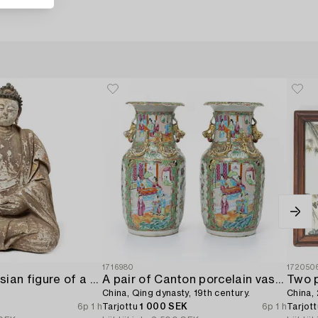
1716980
172050
A Southeast Asian figure of a Buddha,
A pair of Canton porcelain vases,
Two p
China, Qing dynasty, 19th century.
China, 
6p 1 h
Tarjottu
1 000 SEK
6p 1 h
Tarjot