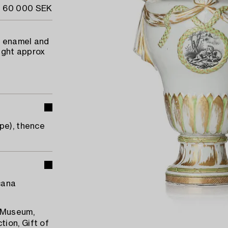
- 60 000 SEK
n enamel and
eight approx
pe), thence
cana
n Museum,
ion, Gift of