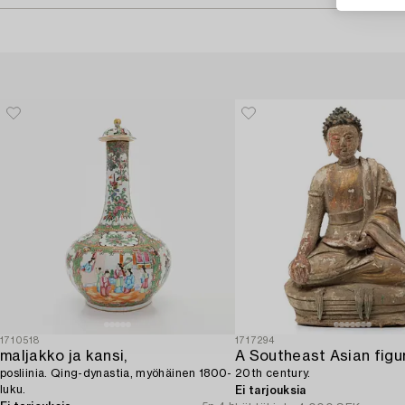
1710518
1717294
maljakko ja kansi,
posliinia. Qing-dynastia, myöhäinen 1800-
20th century.
luku.
Ei tarjouksia