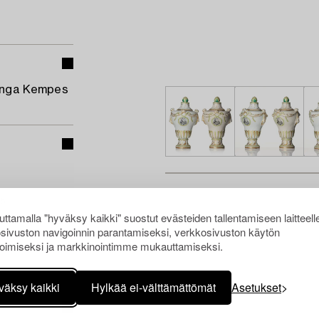
 Inga Kempes
ö,
ttamalla "hyväksy kaikki" suostut evästeiden tallentamiseen laitteell
sivuston navigoinnin parantamiseksi, verkkosivuston käytön
oimiseksi ja markkinointimme mukauttamiseksi.
väksy kaikki
Hylkää ei-välttämättömät
Asetukset