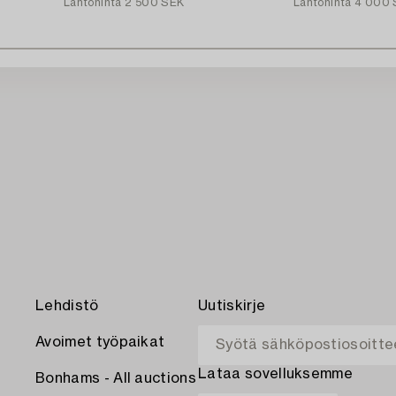
Lähtöhinta
2 500 SEK
Lähtöhinta
4 000 
Lehdistö
Uutiskirje
Avoimet työpaikat
Lataa sovelluksemme
Bonhams - All auctions