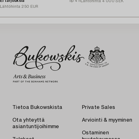
Ei tarjouksia
5p 4 h
Lähtöhinta
4 000 SEK
Lähtöhinta
250 EUR
Tietoa Bukowskista
Private Sales
Ota yhteyttä
Arviointi & myyminen
asiantuntijoihimme
Ostaminen