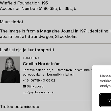
Winfield Foundation, 1951
Accession Number: 51.86.38a, b, .39a, b.
Muut tiedot
The image is from a Magazine Jounal in 1971, depicting
apartment at Strandvägen, Stockholm.
Lisätietoja ja kuntoraportit
TUKHOLMA
Cecilia Nordström
Johtava asiantuntija – itämainen keramiikka & taidekäsity
eurooppalainen keramiikka ja lasi
Napsau
verkko
+46 (0)739 40 08 02
analys
Sähköposti
→ Kysyttyjä esineitä
Hy
Tietoa ostamisesta