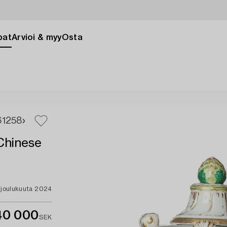
pat
Arvioi & myy
Osta
6
1258
'Chinese
,
. joulukuuta 2024
40 000
SEK