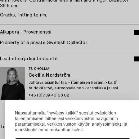
with flowers. Central motif with a man and a tiger. Diameter
36.5 cm.
Cracks, fritting to rim.
Alkuperä - Provenienssi
Property of a private Swedish Collector.
Lisätietoja ja kuntoraportit
TUKHOLMA
Cecilia Nordström
Johtava asiantuntija – itämainen keramiikka &
taidekäsityö, eurooppalainen keramiikka ja lasi
+46 (0)739 40 08 02
Sähköposti
→ Kysyttyjä esineitä
Napsauttamalla "hyväksy kaikki" suostut evästeiden
tallentamiseen laitteellesi verkkosivuston navigoinnin
parantamiseksi, verkkosivuston käytön analysoimiseksi ja
Tietoa ostamisesta
markkinointimme mukauttamiseksi.