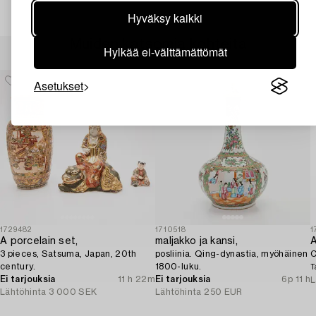
Hyväksy kaikki
Muiden katsomia kohteita
Hylkää ei-välttämättömät
Asetukset
1729482
1710518
1
A porcelain set,
maljakko ja kansi,
3 pieces, Satsuma, Japan, 20th
posliinia. Qing-dynastia, myöhäinen
C
century.
1800-luku.
T
Ei tarjouksia
11 h 22m
Ei tarjouksia
6p 11 h
L
Lähtöhinta
3 000 SEK
Lähtöhinta
250 EUR