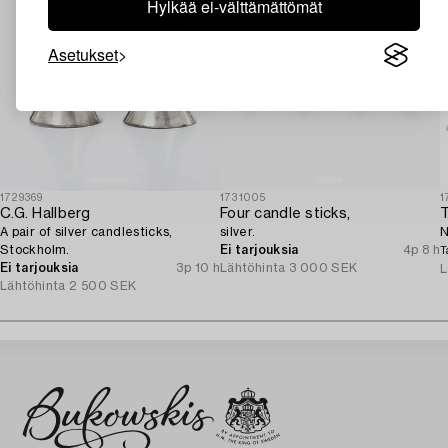
Hylkää ei-välttämättömät
Asetukset
1729369
1731005
1
C.G. Hallberg
Four candle sticks,
T
A pair of silver candlesticks,
silver.
N
Stockholm.
Ei tarjouksia
4p 8 h
T
Ei tarjouksia
3p 10 h
Lähtöhinta
3 000 SEK
L
Lähtöhinta
2 500 SEK