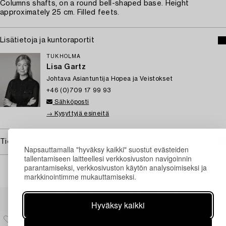
Columns shafts, on a round bell-shaped base. Height
approximately 25 cm. Filled feets.
Lisätietoja ja kuntoraportit
TUKHOLMA
Lisa Gartz
Johtava Asiantuntija Hopea ja Veistokset
+46 (0)709 17 99 93
Sähköposti
→ Kysyttyjä esineitä
Tietoa ostamisesta
Napsauttamalla "hyväksy kaikki" suostut evästeiden
tallentamiseen laitteellesi verkkosivuston navigoinnin
parantamiseksi, verkkosivuston käytön analysoimiseksi ja
markkinointimme mukauttamiseksi.
Muiden katsomia kohteita
Hyväksy kaikki