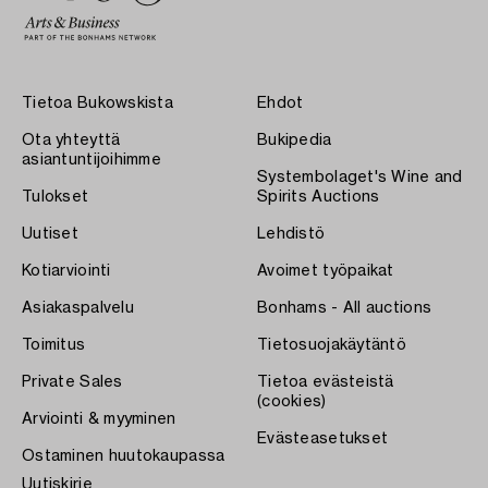
Tietoa Bukowskista
Ehdot
Ota yhteyttä
Bukipedia
asiantuntijoihimme
Systembolaget's Wine and
Tulokset
Spirits Auctions
Uutiset
Lehdistö
Kotiarviointi
Avoimet työpaikat
Asiakaspalvelu
Bonhams - All auctions
Toimitus
Tietosuojakäytäntö
Private Sales
Tietoa evästeistä
(cookies)
Arviointi & myyminen
Evästeasetukset
Ostaminen huutokaupassa
Uutiskirje