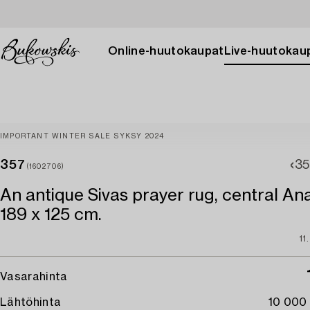
Online-huutokaupat
Live-huutokau
IMPORTANT WINTER SALE SYKSY 2024
357
35
(1602706)
An antique Sivas prayer rug, central Anat
189 x 125 cm.
11
Vasarahinta
Lähtöhinta
10 000 