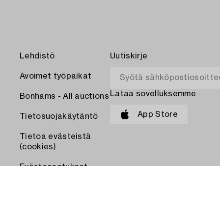
Lehdistö
Uutiskirje
Avoimet työpaikat
Lataa sovelluksemme
Bonhams - All auctions
App Store
Tietosuojakäytäntö
Tietoa evästeistä
(cookies)
Evästeasetukset
MAKSA