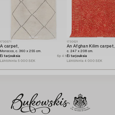
1730571
1730621
A carpet,
An Afghan Kilim carpet,
Morocco, c. 360 x 255 cm.
c. 247 x 208 cm.
Ei tarjouksia
6p 4 h
Ei tarjouksia
Lähtöhinta
5 000 SEK
Lähtöhinta
4 000 SEK