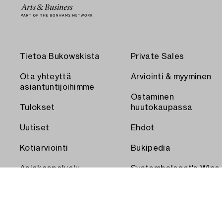
Tietoa Bukowskista
Private Sales
Ota yhteyttä
Arviointi & myyminen
asiantuntijoihimme
Ostaminen
Tulokset
huutokaupassa
Uutiset
Ehdot
Kotiarviointi
Bukipedia
Asiakaspalvelu
Systembolaget's Wine
and Spirits Auctions
Toimitus