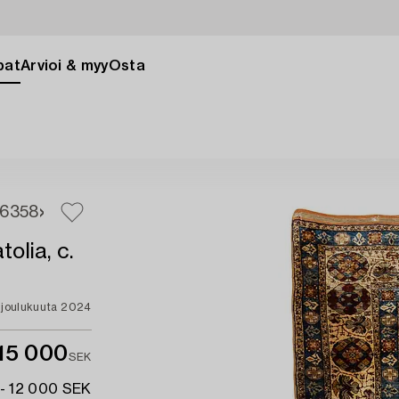
pat
Arvioi & myy
Osta
6
358
olia, c.
. joulukuuta 2024
15 000
SEK
- 12 000 SEK