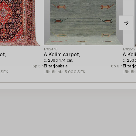
1732470
1732512
et,
A Kelim carpet,
A Kel
c. 238 x 174 cm.
c. 253 
6p 5 h
Ei tarjouksia
6p 6 h
Ei tarj
 SEK
Lähtöhinta
5 000 SEK
Lähtöh