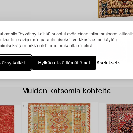
ttamalla "hyväksy kaikki" suostut evästeiden tallentamiseen laitteell
sivuston navigoinnin parantamiseksi, verkkosivuston käytön
oimiseksi ja markkinointimme mukauttamiseksi.
väksy kaikki
Hylkää ei-välttämättömät
Asetukset
Muiden katsomia kohteita