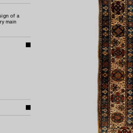
ign of a
ory main