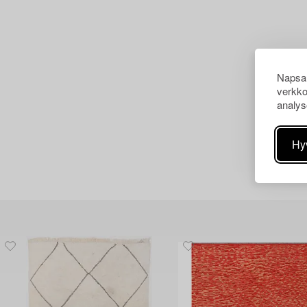
Napsau
verkko
analys
Hy