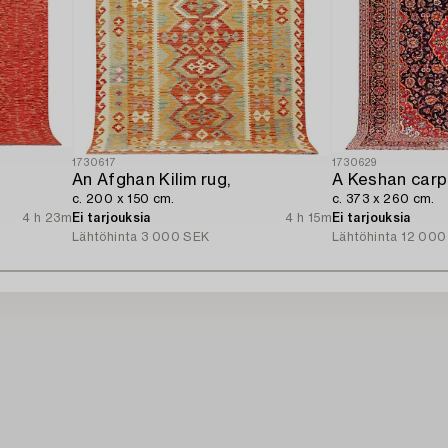
1730617
1730629
An Afghan Kilim rug,
A Keshan carp
c. 200 x 150 cm.
c. 373 x 260 cm.
4 h 23m
Ei tarjouksia
4 h 15m
Ei tarjouksia
Lähtöhinta
3 000 SEK
Lähtöhinta
12 000