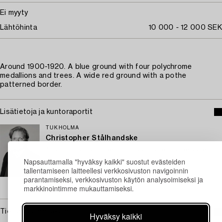
Ei myyty
Lähtöhinta
10 000 - 12 000 SEK
Around 1900-1920. A blue ground with four polychrome
medallions and trees. A wide red ground with a pothe
patterned border.
Lisätietoja ja kuntoraportit
TUKHOLMA
Christopher Stålhandske
Asiantuntija matot, tekstiilit, islamilainen taidekäsityö
Napsauttamalla "hyväksy kaikki" suostut evästeiden
+46 (0)708 19 12 58
tallentamiseen laitteellesi verkkosivuston navigoinnin
Sähköposti
parantamiseksi, verkkosivuston käytön analysoimiseksi ja
→ Kysyttyjä esineitä
markkinointimme mukauttamiseksi.
Tietoa ostamisesta
Hyväksy kaikki