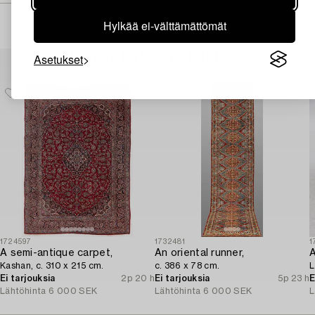
Hylkää ei-välttämättömät
Muiden katsomia kohteita
Asetukset
1724597
1732481
1
A semi-antique carpet,
An oriental runner,
Kashan, c. 310 x 215 cm.
c. 386 x 78 cm.
L
Ei tarjouksia
2p 20 h
Ei tarjouksia
5p 23 h
E
Lähtöhinta
6 000 SEK
Lähtöhinta
6 000 SEK
L