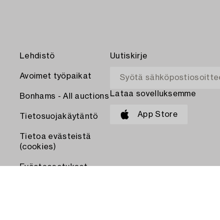
Lehdistö
Uutiskirje
Avoimet työpaikat
Lataa sovelluksemme
Bonhams - All auctions
App Store
Tietosuojakäytäntö
Tietoa evästeistä
(cookies)
Evästeasetukset
MAKSA