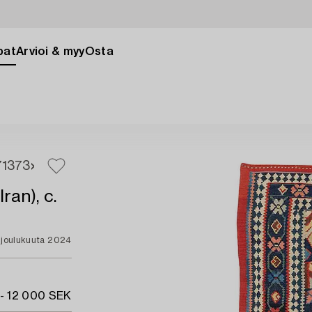
pat
Arvioi & myy
Osta
1
373
ran), c.
. joulukuuta 2024
- 12 000 SEK