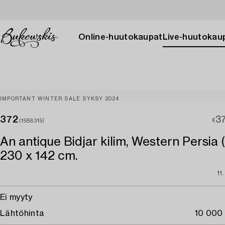
Online-huutokaupat
Live-huutokau
IMPORTANT WINTER SALE SYKSY 2024
372
37
(1588315)
An antique Bidjar kilim, Western Persia (I
230 x 142 cm.
11
Ei myyty
Lähtöhinta
10 000 