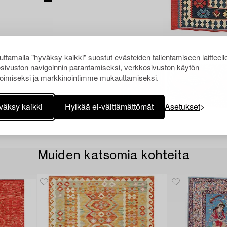
ttamalla "hyväksy kaikki" suostut evästeiden tallentamiseen laitteell
sivuston navigoinnin parantamiseksi, verkkosivuston käytön
oimiseksi ja markkinointimme mukauttamiseksi.
väksy kaikki
Hylkää ei-välttämättömät
Asetukset
Muiden katsomia kohteita