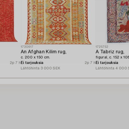
1730617
1725752
An Afghan Kilim rug,
A Tabriz rug,
c. 200 x 150 cm.
figural, c. 152 x 10
2p 7 h
Ei tarjouksia
2p 7 h
Ei tarjouksia
Lähtöhinta
3 000 SEK
Lähtöhinta
4 000 