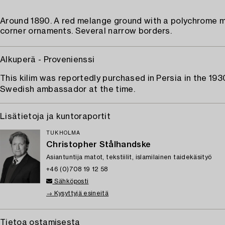
Around 1890. A red melange ground with a polychrome m
corner ornaments. Several narrow borders.
Alkuperä - Provenienssi
This kilim was reportedly purchased in Persia in the 193
Swedish ambassador at the time.
Lisätietoja ja kuntoraportit
TUKHOLMA
Christopher Stålhandske
Asiantuntija matot, tekstiilit, islamilainen taidekäsityö
+46 (0)708 19 12 58
Sähköposti
→ Kysyttyjä esineitä
Tietoa ostamisesta