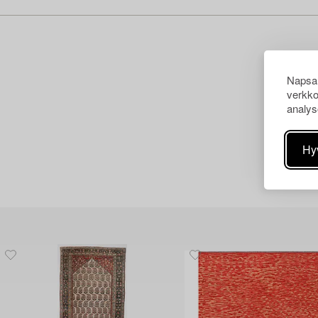
Napsau
verkko
analys
Hy