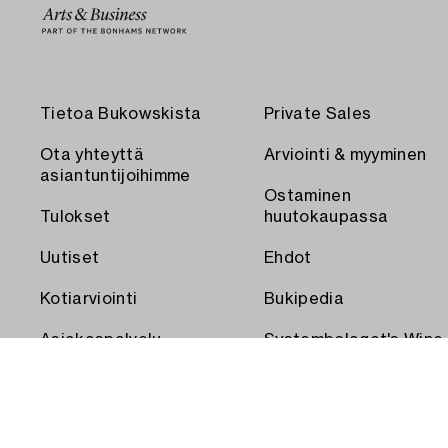
Tietoa Bukowskista
Private Sales
Ota yhteyttä
Arviointi & myyminen
asiantuntijoihimme
Ostaminen
Tulokset
huutokaupassa
Uutiset
Ehdot
Kotiarviointi
Bukipedia
Asiakaspalvelu
Systembolaget's Wine
and Spirits Auctions
Toimitus