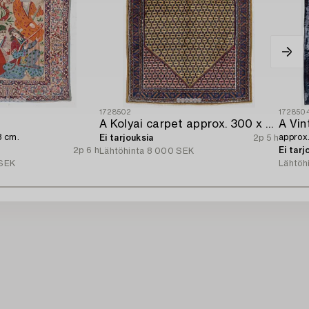
1728502
172850
A Kolyai carpet approx. 300 x 215 cm.
A Vin
8 cm.
approx
Ei tarjouksia
2p 5 h
2p 6 h
Ei tarj
Lähtöhinta
8 000 SEK
SEK
Lähtöh