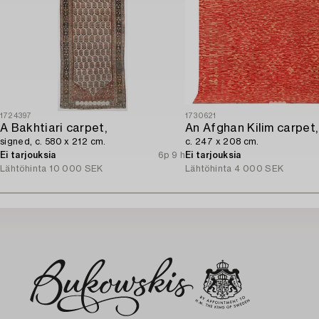
1724397
1730621
A Bakhtiari carpet,
An Afghan Kilim carpet,
signed, c. 580 x 212 cm.
c. 247 x 208 cm.
Ei tarjouksia
6p 9 h
Ei tarjouksia
Lähtöhinta
10 000 SEK
Lähtöhinta
4 000 SEK