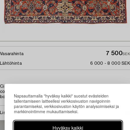
7 500
Vasarahinta
SEK
Lähtöhinta
6 000 - 8 000 SEK
Circa 1920. Bone-white ground with polychrome medallion,
corner ornaments, and palmette scrolls. Wide red melange main
Napsauttamalla "hyväksy kaikki" suostut evästeiden
border with large flower, palmette, and arabesque motifs.
tallentamiseen laitteellesi verkkosivuston navigoinnin
parantamiseksi, verkkosivuston käytön analysoimiseksi ja
markkinointimme mukauttamiseksi.
Lisätietoja ja kuntoraportit
TUKHOLMA
Hyväksy kaikki
Christopher Stålhandske