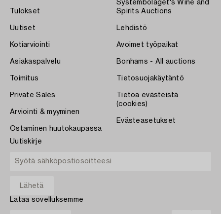
Systembolaget's Wine and
Tulokset
Spirits Auctions
Uutiset
Lehdistö
Kotiarviointi
Avoimet työpaikat
Asiakaspalvelu
Bonhams - All auctions
Toimitus
Tietosuojakäytäntö
Private Sales
Tietoa evästeistä
(cookies)
Arviointi & myyminen
Evästeasetukset
Ostaminen huutokaupassa
Uutiskirje
Lataa sovelluksemme
App Store