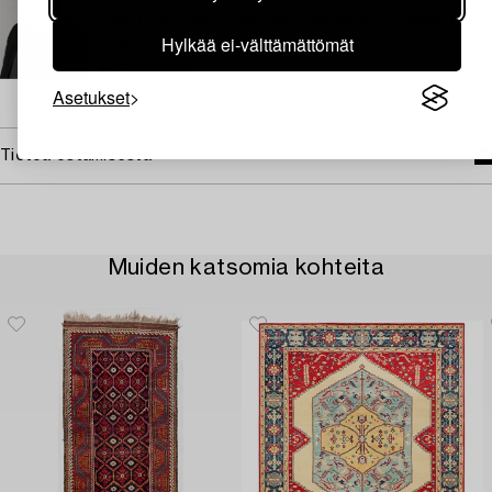
Asiantuntija matot, tekstiilit, islamilainen taidekäsityö
Hylkää ei-välttämättömät
+46 (0)708 19 12 58
Sähköposti
Asetukset
→ Kysyttyjä esineitä
Tietoa ostamisesta
Muiden katsomia kohteita