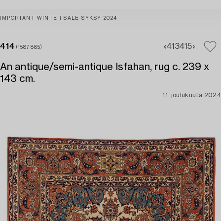
IMPORTANT WINTER SALE SYKSY 2024
414
413
415
(1587885)
An antique/semi-antique Isfahan, rug c. 239 x
143 cm.
11. joulukuuta 2024