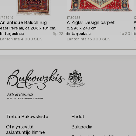
1726949
1730635
1
An antique Baluch rug,
A Ziglar Design carpet,
A
east Persian, ca 203 x 101 cm.
c. 293 x 243 cm.
s
Ei tarjouksia
6p 22 h
Ei tarjouksia
1p 20 h
E
Lähtöhinta
4 000 SEK
Lähtöhinta
15 000 SEK
L
Tietoa Bukowskista
Ehdot
Ota yhteyttä
Bukipedia
asiantuntijoihimme