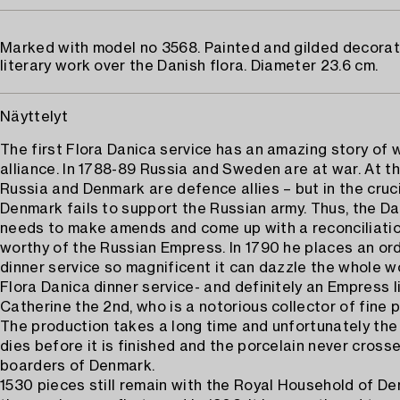
Marked with model no 3568. Painted and gilded decorat
literary work over the Danish flora. Diameter 23.6 cm.
Näyttelyt
The first Flora Danica service has an amazing story of 
alliance. In 1788-89 Russia and Sweden are at war. At t
Russia and Denmark are defence allies – but in the cruc
Denmark fails to support the Russian army. Thus, the Da
needs to make amends and come up with a reconciliatio
worthy of the Russian Empress. In 1790 he places an ord
dinner service so magnificent it can dazzle the whole wo
Flora Danica dinner service- and definitely an Empress l
Catherine the 2nd, who is a notorious collector of fine p
The production takes a long time and unfortunately th
dies before it is finished and the porcelain never cross
boarders of Denmark.
1530 pieces still remain with the Royal Household of D