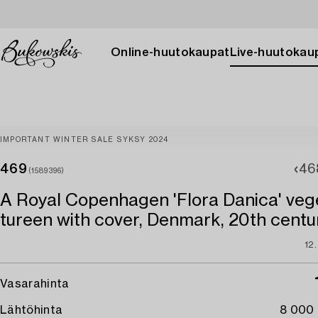
Online-huutokaupat
Live-huutokau
IMPORTANT WINTER SALE SYKSY 2024
469
46
(1589396)
A Royal Copenhagen 'Flora Danica' veg
tureen with cover, Denmark, 20th centu
12
Vasarahinta
Lähtöhinta
8 000 