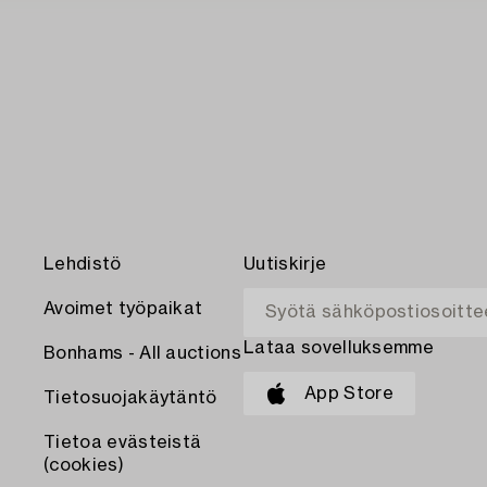
Lehdistö
Uutiskirje
Avoimet työpaikat
Lataa sovelluksemme
Bonhams - All auctions
App Store
Tietosuojakäytäntö
Tietoa evästeistä
(cookies)