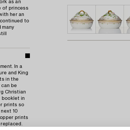
work as an
 of princess
with her an
 continued to
d many
ill
ment. In a
ure and King
s in the
y can be
rg Christian
 booklet in
r prints so
 next 10
copper prints
 replaced.