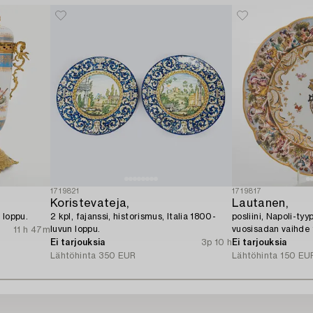
1719821
1719817
Koristevateja,
Lautanen,
 loppu.
2 kpl, fajanssi, historismus, Italia 1800-
posliini, Napoli-ty
luvun loppu.
vuosisadan vaihde
11 h 47m
Ei tarjouksia
3p 10 h
Ei tarjouksia
Lähtöhinta
350 EUR
Lähtöhinta
150 EU