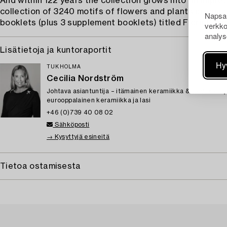
And within 122 years the collection grows into an impre
collection of 3240 motifs of flowers and plants organiz
Napsau
booklets (plus 3 supplement booklets) titled Flora Dani
verkko
analys
Lisätietoja ja kuntoraportit
Hy
TUKHOLMA
Cecilia Nordström
Johtava asiantuntija – itämainen keramiikka & taidekäsity
eurooppalainen keramiikka ja lasi
+46 (0)739 40 08 02
Sähköposti
→ Kysyttyjä esineitä
Tietoa ostamisesta