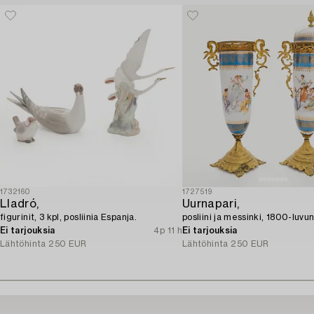
1732160
1727519
Lladró,
Uurnapari,
figurinit, 3 kpl, posliinia Espanja.
posliini ja messinki, 1800-luvun
Ei tarjouksia
4p 11 h
Ei tarjouksia
Lähtöhinta
250 EUR
Lähtöhinta
250 EUR