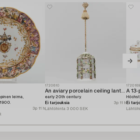
1720810
172018
An aviary porcelain ceiling lantern,
A 13-
yppinen leima,
early 20th century.
Höchst
 1900.
Ei tarjouksia
3p 11 h
Ei tarj
3p 11 h
Lähtöhinta
3 000 SEK
Lähtöh
R