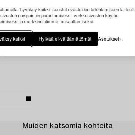
ssive
ed in 51
ttamalla "hyväksy kaikki" suostut evästeiden tallentamiseen laitteell
ca.
sivuston navigoinnin parantamiseksi, verkkosivuston käytön
oimiseksi ja markkinointimme mukauttamiseksi.
väksy kaikki
Hylkää ei-välttämättömät
Asetukset
ö,
Muiden katsomia kohteita