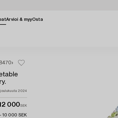
pat
Arvioi & myy
Osta
8
470
etable
ry.
. joulukuuta 2024
12 000
SEK
- 10 000 SEK