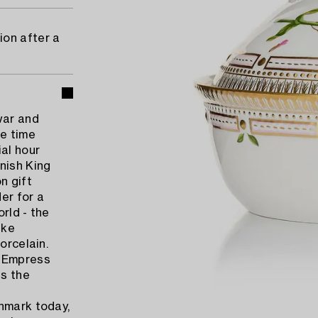
ion after a
war and
he time
ial hour
nish King
n gift
er for a
rld - the
ike
orcelain.
e Empress
es the
enmark today,