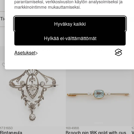
parantamiseksi, verkkosivuston käytön analysoimiseksi ja
→ Kysyttyjä esineitä
markkinointimme mukauttamiseksi.
Tietoa ostamisesta
Hyväksy kaikki
Hylkää ei-välttämättömät
Muiden katsomia kohteita
Asetukset
1731650
1694988
1
Rintaneula,
Brooch pin 18K gold with cushion-cut aquamarine and seed pearls.
V