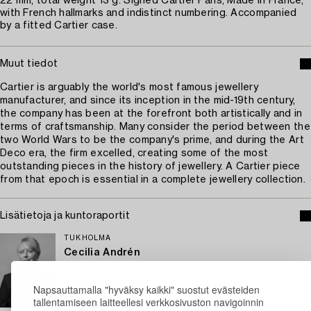
22 mm, total weight 13 g. Signed Cartier Paris, Made in France,
with French hallmarks and indistinct numbering. Accompanied
by a fitted Cartier case.
Muut tiedot
Cartier is arguably the world's most famous jewellery
manufacturer, and since its inception in the mid-19th century,
the company has been at the forefront both artistically and in
terms of craftsmanship. Many consider the period between the
two World Wars to be the company's prime, and during the Art
Deco era, the firm excelled, creating some of the most
outstanding pieces in the history of jewellery. A Cartier piece
from that epoch is essential in a complete jewellery collection.
Lisätietoja ja kuntoraportit
TUKHOLMA
Cecilia Andrén
Vastaava asiantuntija, Korut
+46 (0)790 78 03 20
Napsauttamalla "hyväksy kaikki" suostut evästeiden
tallentamiseen laitteellesi verkkosivuston navigoinnin
Sähköposti