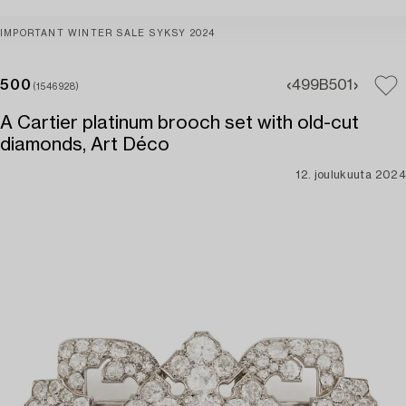
IMPORTANT WINTER SALE SYKSY 2024
500
499B
501
(1546928)
A Cartier platinum brooch set with old-cut
diamonds, Art Déco
12. joulukuuta 2024