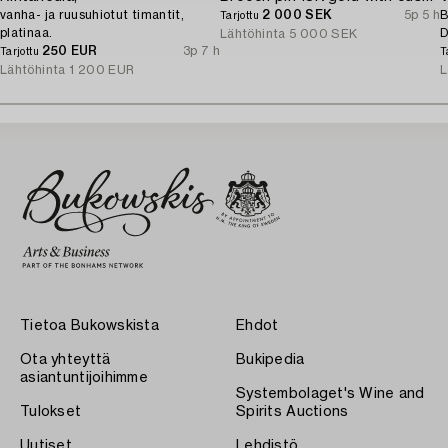
vanha- ja ruusuhiotut timantit,
2 000 SEK
5p 5 h
B
Tarjottu
platinaa.
D
Lähtöhinta
5 000 SEK
250 EUR
3p 7 h
Tarjottu
T
Lähtöhinta
1 200 EUR
L
Tietoa Bukowskista
Ehdot
Ota yhteyttä
Bukipedia
asiantuntijoihimme
Systembolaget's Wine and
Tulokset
Spirits Auctions
Uutiset
Lehdistö