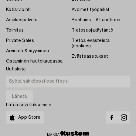
Kotiarviointi
Avoimet työpaikat
Asiakaspalvelu
Bonhams - All auctions
Toimitus
Tietosuojakäytäntö
Private Sales
Tietoa evästeistä
(cookies)
Arviointi & myyminen
Evästeasetukset
Ostaminen huutokaupassa
Uutiskirje
Lataa sovelluksemme
App Store
MAKSA