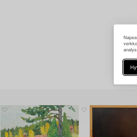
Napsau
verkko
analys
Hy