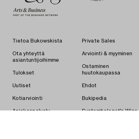
Tietoa Bukowskista
Private Sales
Ota yhteyttä
Arviointi & myyminen
asiantuntijoihimme
Ostaminen
Tulokset
huutokaupassa
Uutiset
Ehdot
Kotiarviointi
Bukipedia
Asiakaspalvelu
Systembolaget's Wine
and Spirits Auctions
Toimitus