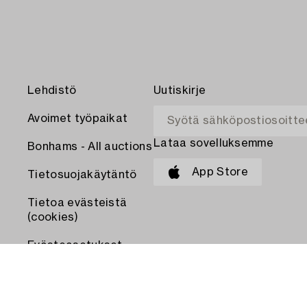
Lehdistö
Uutiskirje
Avoimet työpaikat
Lataa sovelluksemme
Bonhams - All auctions
App Store
Tietosuojakäytäntö
Tietoa evästeistä
(cookies)
Evästeasetukset