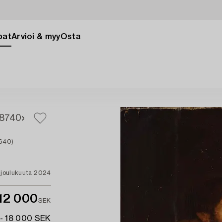
pat
Arvioi & myy
Osta
8
740
1640)
. joulukuuta 2024
12 000
SEK
 - 18 000 SEK