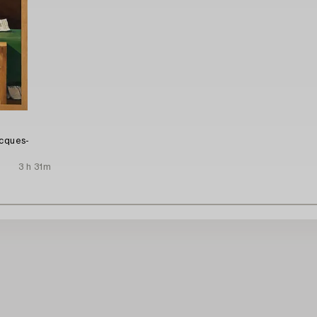
acques-
3 h 31m