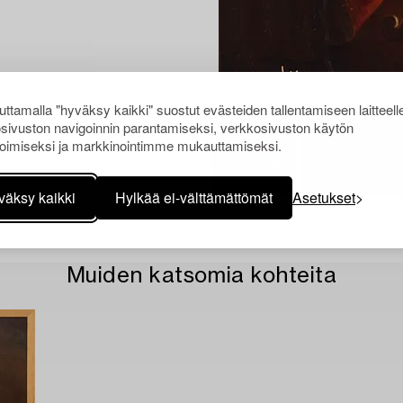
ttamalla "hyväksy kaikki" suostut evästeiden tallentamiseen laitteell
sivuston navigoinnin parantamiseksi, verkkosivuston käytön
oimiseksi ja markkinointimme mukauttamiseksi.
väksy kaikki
Hylkää ei-välttämättömät
Asetukset
Muiden katsomia kohteita