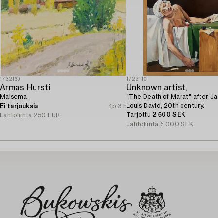
1732169
1723110
Armas Hursti
Unknown artist,
Maisema.
"The Death of Marat" after J
Louis David, 20th century.
Ei tarjouksia
4p 3 h
Tarjottu
2 500 SEK
Lähtöhinta
250 EUR
Lähtöhinta
5 000 SEK