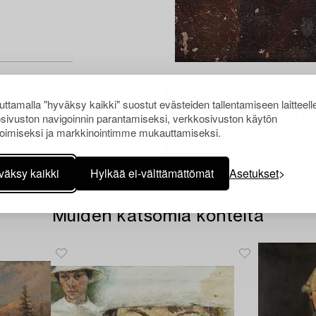
ttamalla "hyväksy kaikki" suostut evästeiden tallentamiseen laitteell
sivuston navigoinnin parantamiseksi, verkkosivuston käytön
oimiseksi ja markkinointimme mukauttamiseksi.
väksy kaikki
Hylkää ei-välttämättömät
Asetukset
Muiden katsomia kohteita