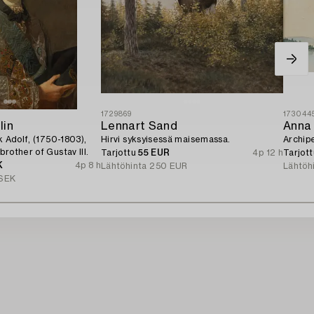
1729869
173044
lin
Lennart Sand
Anna
k Adolf, (1750-1803),
Hirvi syksyisessä maisemassa.
Archip
rother of Gustav III.
Tarjottu
55 EUR
4p 12 h
Tarjot
K
4p 8 h
Lähtöhinta
250 EUR
Lähtöh
SEK