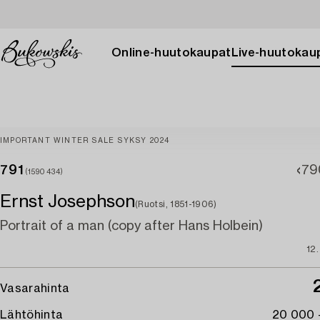
Online-huutokaupat
Live-huutokau
IMPORTANT WINTER SALE SYKSY 2024
791
79
(1590434)
Ernst Josephson
(Ruotsi, 1851-1906)
Portrait of a man (copy after Hans Holbein)
12
Vasarahinta
Lähtöhinta
20 000 