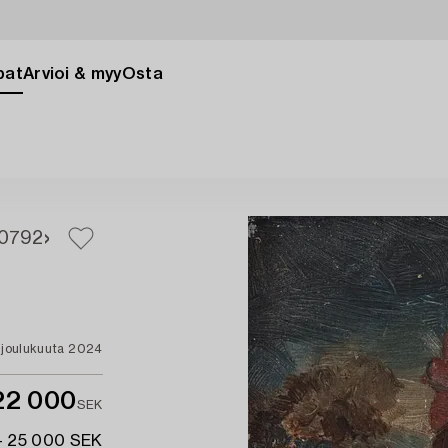
pat
Arvioi & myy
Osta
0
792
. joulukuuta 2024
22 000
SEK
- 25 000 SEK