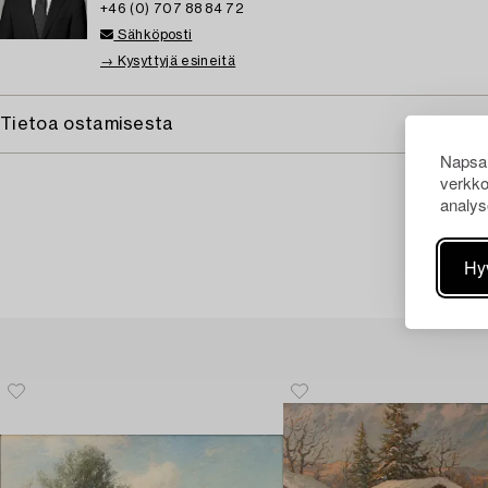
+46 (0) 707 88 84 72
Sähköposti
→ Kysyttyjä esineitä
Tietoa ostamisesta
Napsau
verkko
analys
Hy