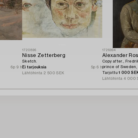
1720896
1726994
Nisse Zetterberg
Alexander Ros
Sketch.
Copy after., Fredri
prince of Sweden, b
6p 9 h
Ei tarjouksia
5p 6 h
Tarjottu
1 000 SE
Lähtöhinta
2 500 SEK
Lähtöhinta
4 000 