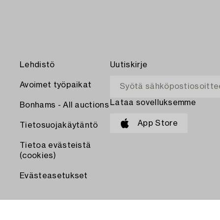
Lehdistö
Uutiskirje
Avoimet työpaikat
Lataa sovelluksemme
Bonhams - All auctions
App Store
Tietosuojakäytäntö
Tietoa evästeistä
(cookies)
Evästeasetukset