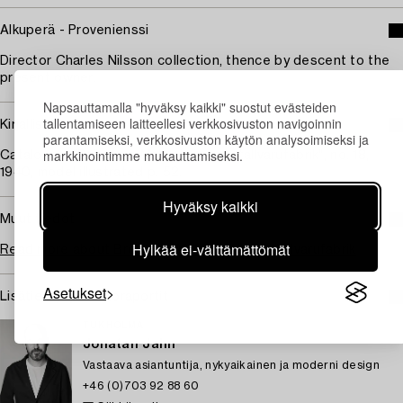
Alkuperä - Provenienssi
Director Charles Nilsson collection, thence by descent to the
present owner.
Napsauttamalla "hyväksy kaikki" suostut evästeiden
tallentamiseen laitteellesi verkkosivuston navigoinnin
Kirjallisuus
parantamiseksi, verkkosivuston käytön analysoimiseksi ja
markkinointimme mukauttamiseksi.
Catalogue, "Bröderna Malmströms metallvarufabrik", no. 18,
1940, model illustrated p. 52.
Hyväksy kaikki
Muut tiedot
Hylkää ei-välttämättömät
Read more about Bröderna Malmströms Metallvarufabrik
Asetukset
Lisätietoja ja kuntoraportit
TUKHOLMA
Jonatan Jahn
Vastaava asiantuntija, nykyaikainen ja moderni design
+46 (0)703 92 88 60