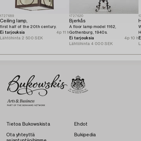
1727689
1727620
1
Ceiling lamp,
Bjerkås
first half of the 20th century.
A floor lamp model 1162,
W
Ei tarjouksia
4p 11 h
Gothenburg, 1940s.
H
Lähtöhinta
2 500 SEK
Ei tarjouksia
4p 10 h
M
E
Lähtöhinta
4 000 SEK
L
Tietoa Bukowskista
Ehdot
Ota yhteyttä
Bukipedia
asiantuntijoihimme