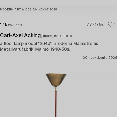
MODERN ART & DESIGN KEVÄT 2025
178
177
179
(1630442)
Carl-Axel Acking
(Ruotsi, 1910-2001)
a floor lamp model "2646", Bröderna Malmströms
Metallvarufabrik, Malmö, 1940-50s.
20. toukokuuta 2025