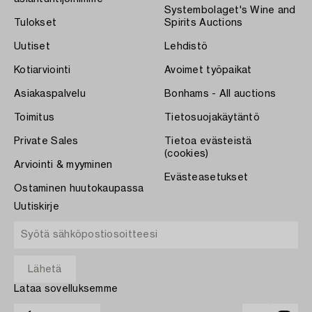
Systembolaget's Wine and
Tulokset
Spirits Auctions
Uutiset
Lehdistö
Kotiarviointi
Avoimet työpaikat
Asiakaspalvelu
Bonhams - All auctions
Toimitus
Tietosuojakäytäntö
Private Sales
Tietoa evästeistä
(cookies)
Arviointi & myyminen
Evästeasetukset
Ostaminen huutokaupassa
Uutiskirje
Lataa sovelluksemme