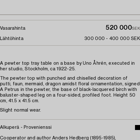
520 000
Vasarahinta
SEK
Lähtöhinta
300 000 - 400 000 SEK
A pewter top tray table on a base by Uno Åhrén, executed in
her studio, Stockholm, ca 1922-25.
The pewter top with punched and chiselled decoration of
putti, faun, mermaid, dragon amidst floral ornamentation, signed
A Petrus in the pewter, the base of black-lacquered birch with
baluster-shaped leg on a four-sided, profiled foot. Height 50
cm, 41.5 x 41.5 cm.
Slight normal wear.
Alkuperä - Provenienssi
Cooperator and author Anders Hedberg (1895-1985),