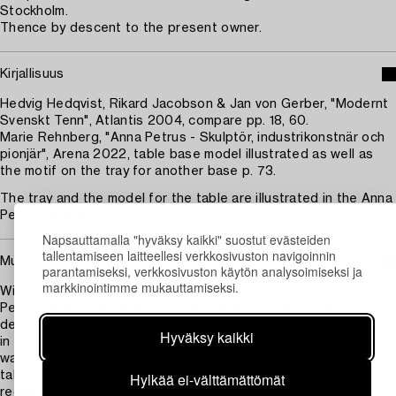
Stockholm.
Thence by descent to the present owner.
Kirjallisuus
Hedvig Hedqvist, Rikard Jacobson & Jan von Gerber, "Modernt
Svenskt Tenn", Atlantis 2004, compare pp. 18, 60.
Marie Rehnberg, "Anna Petrus - Skulptör, industrikonstnär och
pionjär", Arena 2022, table base model illustrated as well as
the motif on the tray for another base p. 73.
The tray and the model for the table are illustrated in the Anna
Petrus archive.
Napsauttamalla "hyväksy kaikki" suostut evästeiden
tallentamiseen laitteellesi verkkosivuston navigoinnin
Muut tiedot
parantamiseksi, verkkosivuston käytön analysoimiseksi ja
markkinointimme mukauttamiseksi.
With her sculptural and artistic approach to industrial art, Anna
Petrus held a special position alongside contemporary
designers, and contributed to a renewal of Swedish pewter art
Hyväksy kaikki
in the 1920s. Her period as an active craftswoman and sculptor
was still short-lived, and early furniture like the present tray
table, executed in her own studio during the 1920s, are to be
Hylkää ei-välttämättömät
regarded as real rarities.