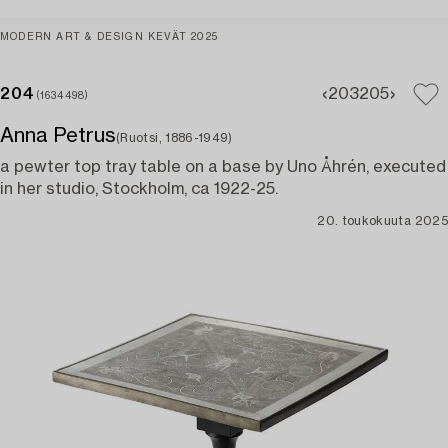
MODERN ART & DESIGN KEVÄT 2025
204
203
205
(1634498)
Anna Petrus
(Ruotsi, 1886-1949)
a pewter top tray table on a base by Uno Åhrén, executed
in her studio, Stockholm, ca 1922-25.
20. toukokuuta 2025