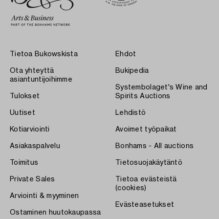
Tietoa Bukowskista
Ehdot
Ota yhteyttä
Bukipedia
asiantuntijoihimme
Systembolaget's Wine and
Tulokset
Spirits Auctions
Uutiset
Lehdistö
Kotiarviointi
Avoimet työpaikat
Asiakaspalvelu
Bonhams - All auctions
Toimitus
Tietosuojakäytäntö
Private Sales
Tietoa evästeistä
(cookies)
Arviointi & myyminen
Evästeasetukset
Ostaminen huutokaupassa