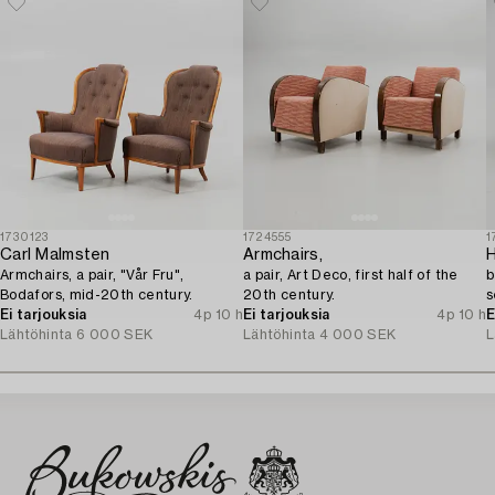
1730123
1724555
1
Carl Malmsten
Armchairs,
Armchairs, a pair, "Vår Fru",
a pair, Art Deco, first half of the
b
Bodafors, mid-20th century.
20th century.
s
Ei tarjouksia
4p 10 h
Ei tarjouksia
4p 10 h
E
Lähtöhinta
6 000 SEK
Lähtöhinta
4 000 SEK
L