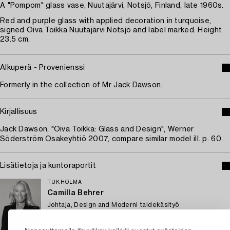
A "Pompom" glass vase, Nuutajärvi, Notsjö, Finland, late 1960s.
Red and purple glass with applied decoration in turquoise,
signed Oiva Toikka Nuutajärvi Notsjö and label marked. Height
23.5 cm.
Alkuperä - Provenienssi
Formerly in the collection of Mr Jack Dawson.
Kirjallisuus
Jack Dawson, "Oiva Toikka: Glass and Design", Werner
Söderström Osakeyhtiö 2007, compare similar model ill. p. 60.
Lisätietoja ja kuntoraportit
TUKHOLMA
Camilla Behrer
Johtaja, Design and Moderni taidekäsityö
+46 (0)708 92 19 77
Sähköposti