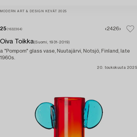
MODERN ART & DESIGN KEVÄT 2025
25
24
26
(1632364)
Oiva Toikka
(Suomi, 1931-2019)
a "Pompom" glass vase, Nuutajärvi, Notsjö, Finland, late
1960s.
20. toukokuuta 2025