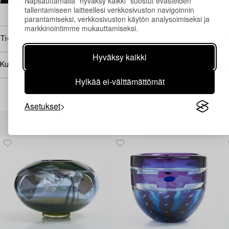
Napsauttamalla "hyväksy kaikki" suostut evästeiden
tallentamiseen laitteellesi verkkosivuston navigoinnin
→ Kysyttyjä esineitä
parantamiseksi, verkkosivuston käytön analysoimiseksi ja
markkinointimme mukauttamiseksi.
Tietoa ostamisesta
Hyväksy kaikki
Kuvan käyttöoikeudet
Hylkää ei-välttämättömät
Asetukset
Muiden katsomia kohteita