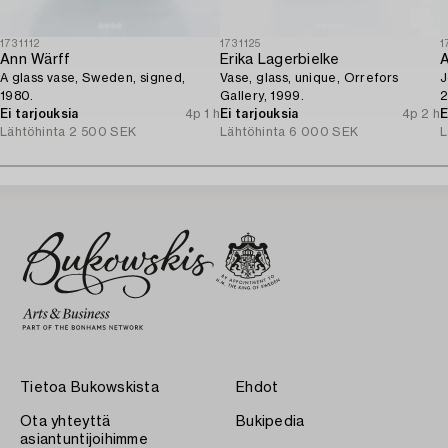
1731112
1731125
1
Ann Wärff
Erika Lagerbielke
A
A glass vase, Sweden, signed,
Vase, glass, unique, Orrefors
J
1980.
Gallery, 1999.
2
Ei tarjouksia
4p 1 h
Ei tarjouksia
4p 2 h
E
Lähtöhinta
2 500 SEK
Lähtöhinta
6 000 SEK
L
Tietoa Bukowskista
Ehdot
Ota yhteyttä
Bukipedia
asiantuntijoihimme