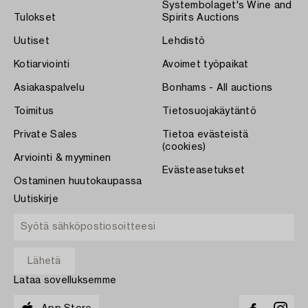
Systembolaget's Wine and
Tulokset
Spirits Auctions
Uutiset
Lehdistö
Kotiarviointi
Avoimet työpaikat
Asiakaspalvelu
Bonhams - All auctions
Toimitus
Tietosuojakäytäntö
Private Sales
Tietoa evästeistä
(cookies)
Arviointi & myyminen
Evästeasetukset
Ostaminen huutokaupassa
Uutiskirje
Lataa sovelluksemme