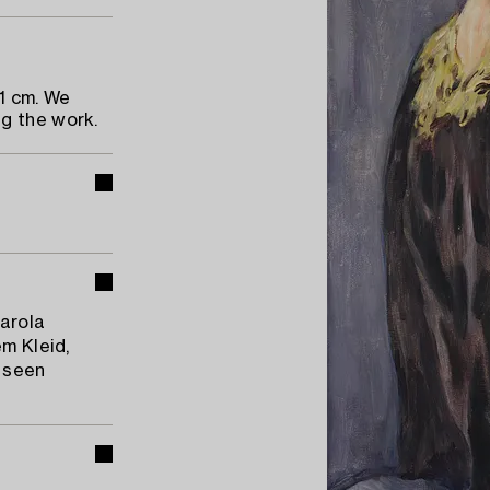
1 cm. We
g the work.
Carola
em Kleid,
, seen