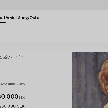
pat
Arvioi & myy
Osta
5
597
. kesäkuuta 2025
80 000
SEK
 250 000 SEK