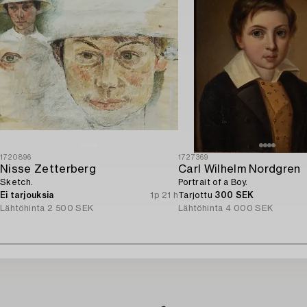
1720896
1727369
Nisse Zetterberg
Carl Wilhelm Nordgren
Sketch.
Portrait of a Boy.
Ei tarjouksia
1p 21 h
Tarjottu
300 SEK
Lähtöhinta
2 500 SEK
Lähtöhinta
4 000 SEK