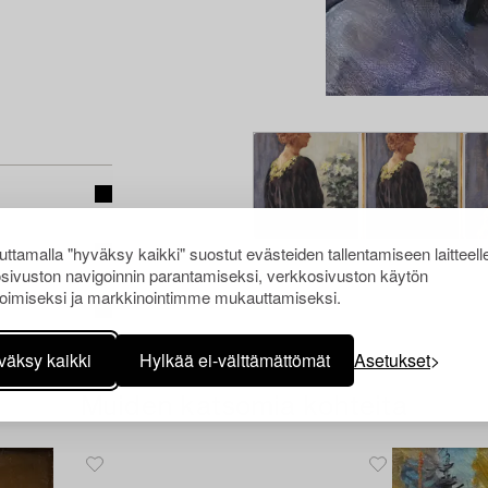
ttamalla "hyväksy kaikki" suostut evästeiden tallentamiseen laitteell
sivuston navigoinnin parantamiseksi, verkkosivuston käytön
oimiseksi ja markkinointimme mukauttamiseksi.
väksy kaikki
Hylkää ei-välttämättömät
Asetukset
Muiden katsomia kohteita