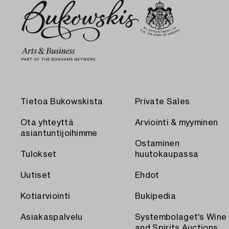
Tietoa Bukowskista
Private Sales
Ota yhteyttä
Arviointi & myyminen
asiantuntijoihimme
Ostaminen
Tulokset
huutokaupassa
Uutiset
Ehdot
Kotiarviointi
Bukipedia
Asiakaspalvelu
Systembolaget's Wine
and Spirits Auctions