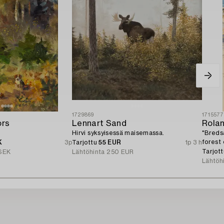
1729869
171557
ors
Lennart Sand
Rola
Hirvi syksyisessä maisemassa.
"Breds
forest
K
3p
Tarjottu
55 EUR
1p 3 h
Tarjot
SEK
Lähtöhinta
250 EUR
Lähtöh