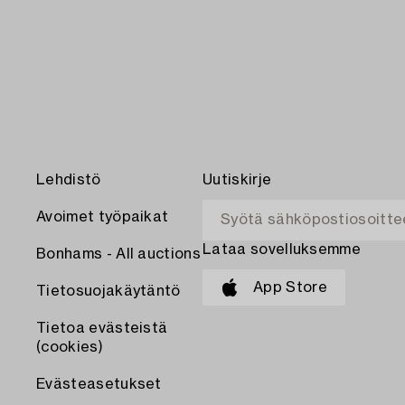
Lehdistö
Uutiskirje
Avoimet työpaikat
Lataa sovelluksemme
Bonhams - All auctions
App Store
Tietosuojakäytäntö
Tietoa evästeistä
(cookies)
Evästeasetukset