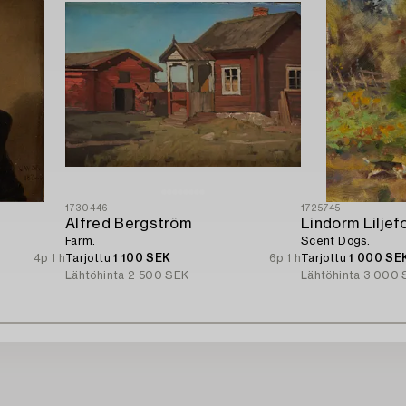
1730446
1725745
Alfred Bergström
Lindorm Liljef
Farm.
Scent Dogs.
4p 1 h
Tarjottu
1 100 SEK
6p 1 h
Tarjottu
1 000 SE
Lähtöhinta
2 500 SEK
Lähtöhinta
3 000 