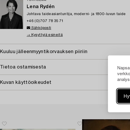
TUKHOLMA
Lena Rydén
Johtava taideasiantuntija, moderni- ja 1800-luvun taide
+46 (0)707 78 35 71
Sähköposti
→ Kysyttyjä esineitä
Kuuluu jälleenmyyntikorvauksen piiriin
Napsau
Tietoa ostamisesta
verkko
analys
Kuvan käyttöoikeudet
Hy