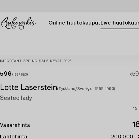
Online-huutokaupat
Live-huutokau
IMPORTANT SPRING SALE KEVÄT 2025
596
59
(1627683)
Lotte Laserstein
(Tyskland/Sverige, 1898-1993)
Seated lady
12
1
Vasarahinta
Lähtöhinta
200 000 -