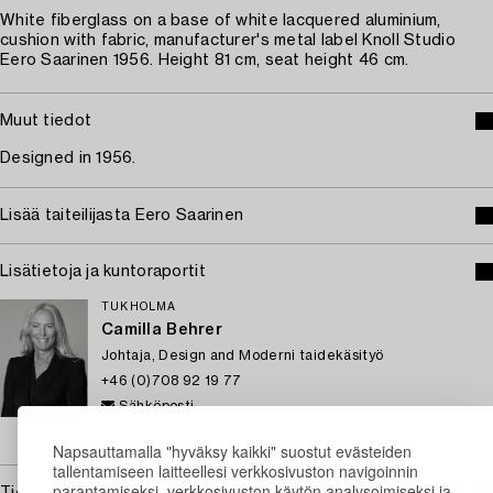
White fiberglass on a base of white lacquered aluminium,
cushion with fabric, manufacturer's metal label Knoll Studio
Eero Saarinen 1956. Height 81 cm, seat height 46 cm.
Muut tiedot
Designed in 1956.
Lisää taiteilijasta Eero Saarinen
Lisätietoja ja kuntoraportit
TUKHOLMA
Camilla Behrer
Johtaja, Design and Moderni taidekäsityö
+46 (0)708 92 19 77
Sähköposti
→ Kysyttyjä esineitä
Napsauttamalla "hyväksy kaikki" suostut evästeiden
tallentamiseen laitteellesi verkkosivuston navigoinnin
parantamiseksi, verkkosivuston käytön analysoimiseksi ja