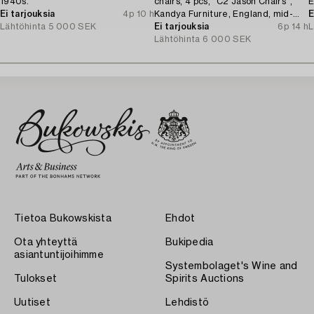
1940s.
chairs, 4 pcs, "C2 Jason Chairs",
E
Ei tarjouksia
4p 10 h
Kandya Furniture, England, mid-
E
Lähtöhinta
5 000 SEK
20th century.
Ei tarjouksia
6p 14 h
L
Lähtöhinta
6 000 SEK
Tietoa Bukowskista
Ehdot
Ota yhteyttä
Bukipedia
asiantuntijoihimme
Systembolaget's Wine and
Tulokset
Spirits Auctions
Uutiset
Lehdistö