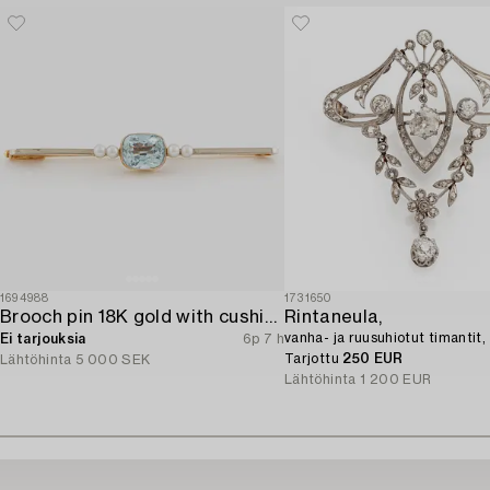
1694988
1731650
Brooch pin 18K gold with cushion-cut aquamarine and seed pearls.
Rintaneula,
vanha- ja ruusuhiotut timantit, 
Ei tarjouksia
6p 7 h
Tarjottu
250 EUR
Lähtöhinta
5 000 SEK
Lähtöhinta
1 200 EUR