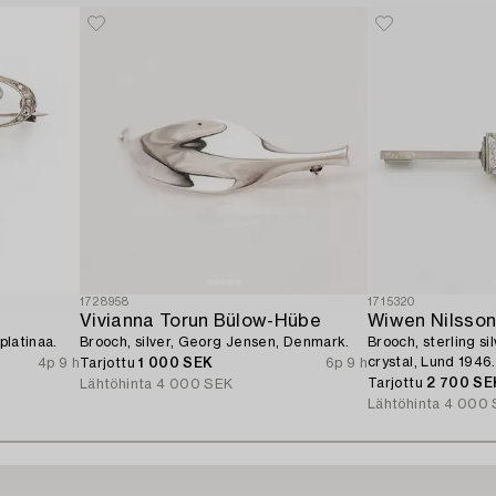
1728958
1715320
Vivianna Torun Bülow-Hübe
Wiwen Nilsso
platinaa.
Brooch, silver, Georg Jensen, Denmark.
Brooch, sterling si
crystal, Lund 1946.
4p 9 h
Tarjottu
1 000 SEK
6p 9 h
Tarjottu
2 700 SE
Lähtöhinta
4 000 SEK
Lähtöhinta
4 000 