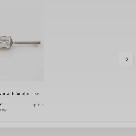
n
lver with faceted rock
K
1p 11 h
SEK