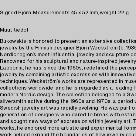
Signed Björn. Measurements 45 x 52 mm, weight 22 g.
Muut tiedot
Bukowskis is honored to present an extensive collectio
jewelry by the Finnish designer Björn Weckström (b. 1935
Nordic region’s most influential jewelry and sculpture d
Renowned for his sculptural and nature-inspired jewelry
Lapponia, he has, since the 1960s, redefined the percep
jewelry by combining artistic expression with innovative
techniques. Weckström’s works are represented in mu
collections worldwide, and he is regarded as a leading f
modern Nordic design. The collection belonged to a Sw
silversmith active during the 1960s and 1970s, a period
Swedish jewelry art was rapidly evolving. He was part o
generation of designers who dared to break with estab
and sought new ways of expression within jewelry art. 
works, he explored more artistic and experimental forms
work helped expand the boundaries of how jewelry cou