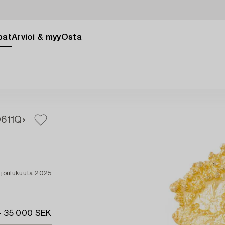
pat
Arvioi & myy
Osta
O
611Q
. joulukuuta 2025
- 35 000 SEK