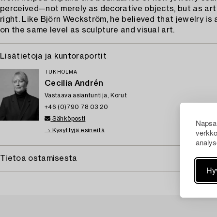
perceived—not merely as decorative objects, but as art 
right. Like Björn Weckström, he believed that jewelry is 
on the same level as sculpture and visual art.
Lisätietoja ja kuntoraportit
TUKHOLMA
Cecilia Andrén
Vastaava asiantuntija, Korut
+46 (0)790 78 03 20
Sähköposti
Napsau
→ Kysyttyjä esineitä
verkko
analys
Tietoa ostamisesta
Hy