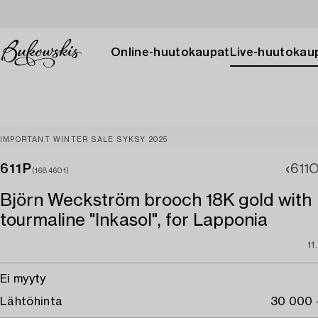
Online-huutokaupat
Live-huutokau
IMPORTANT WINTER SALE SYKSY 2025
611P
611
(1684601)
Björn Weckström brooch 18K gold with
tourmaline "Inkasol", for Lapponia
11
Ei myyty
Lähtöhinta
30 000 