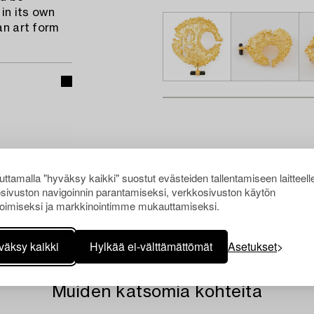
in its own
an art form
ttamalla "hyväksy kaikki" suostut evästeiden tallentamiseen laitteell
sivuston navigoinnin parantamiseksi, verkkosivuston käytön
oimiseksi ja markkinointimme mukauttamiseksi.
väksy kaikki
Hylkää ei-välttämättömät
Asetukset
Muiden katsomia kohteita