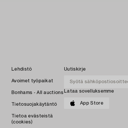
Lehdistö
Uutiskirje
Avoimet työpaikat
Lataa sovelluksemme
Bonhams - All auctions
App Store
Tietosuojakäytäntö
Tietoa evästeistä
(cookies)