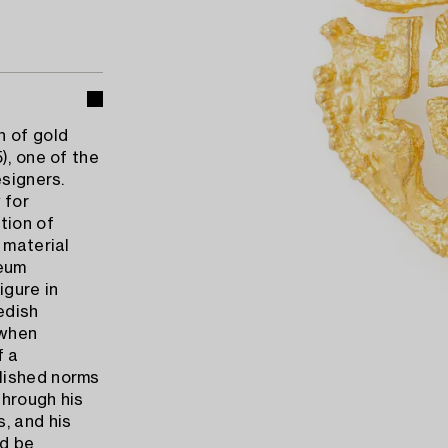
n of gold
), one of the
esigners.
 for
tion of
 material
seum
igure in
edish
 when
f a
lished norms
Through his
, and his
ld be