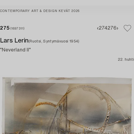
CONTEMPORARY ART & DESIGN KEVÄT 2026
275
274
276
(1697311)
Lars Lerin
(Ruotsi, Syntymävuosi 1954)
"Neverland II"
22. huhti