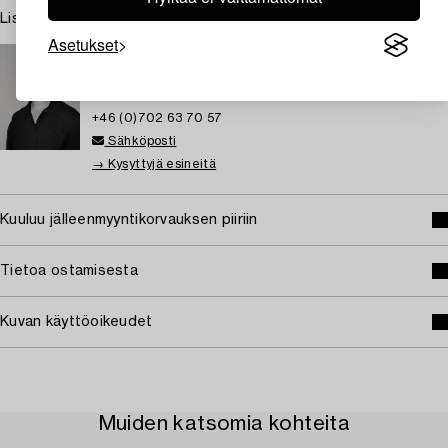
Lisätietoja ja kuntoraportit
Asetukset
TUKHOLMA
Karin Aringer
Asiantuntija – nykytaide ja valokuva
+46 (0)702 63 70 57
Sähköposti
→ Kysyttyjä esineitä
Kuuluu jälleenmyyntikorvauksen piiriin
Tietoa ostamisesta
Kuvan käyttöoikeudet
Muiden katsomia kohteita