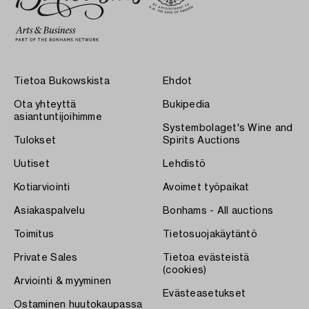
Tietoa Bukowskista
Ehdot
Ota yhteyttä
Bukipedia
asiantuntijoihimme
Systembolaget's Wine and
Tulokset
Spirits Auctions
Uutiset
Lehdistö
Kotiarviointi
Avoimet työpaikat
Asiakaspalvelu
Bonhams - All auctions
Toimitus
Tietosuojakäytäntö
Private Sales
Tietoa evästeistä
(cookies)
Arviointi & myyminen
Evästeasetukset
Ostaminen huutokaupassa