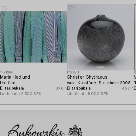
1721969
1729511
1
Maria Hedlund
Christer Chytraeus
M
Untitled.
Vase, Konstfack, Stockholm 2008.
"
Ei tarjouksia
3p 6 h
Ei tarjouksia
4p 7 h
E
Lähtöhinta
2 500 SEK
Lähtöhinta
8 000 SEK
L