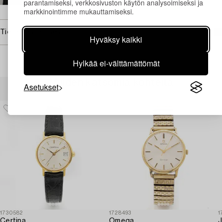
parantamiseksi, verkkosivuston käytön analysoimiseksi ja
→ Kysyttyjä esineitä
markkinointimme mukauttamiseksi.
Tietoa ostamisesta
Hyväksy kaikki
Hylkää ei-välttämättömät
Muiden katsomia kohteita
Asetukset
1730582
1728493
1
Certina,
Omega,
J