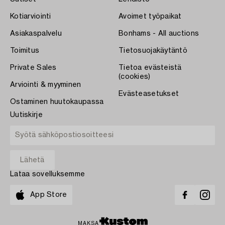
Kotiarviointi
Avoimet työpaikat
Asiakaspalvelu
Bonhams - All auctions
Toimitus
Tietosuojakäytäntö
Private Sales
Tietoa evästeistä
(cookies)
Arviointi & myyminen
Evästeasetukset
Ostaminen huutokaupassa
Uutiskirje
Lataa sovelluksemme
App Store
MAKSA