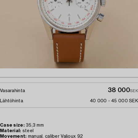
38 000
Vasarahinta
SEK
Lähtöhinta
40 000 - 45 000 SEK
Case size:
35,3 mm
Material:
steel
Movement:
manual, caliber Valjoux 92