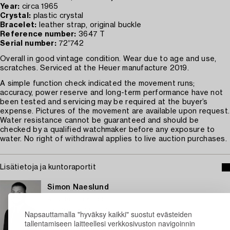
Year:
circa 1965
Crystal:
plastic crystal
Bracelet:
leather strap, original buckle
Reference number:
3647 T
Serial number:
72'742
Overall in good vintage condition. Wear due to age and use,
scratches. Serviced at the Heuer manufacture 2019.
A simple function check indicated the movement runs;
accuracy, power reserve and long-term performance have not
been tested and servicing may be required at the buyer’s
expense. Pictures of the movement are available upon request.
Water resistance cannot be guaranteed and should be
checked by a qualified watchmaker before any exposure to
water. No right of withdrawal applies to live auction purchases.
Lisätietoja ja kuntoraportit
Simon Naeslund
Asiantuntija kellot
+46 (0)735 95 68 75
Napsauttamalla "hyväksy kaikki" suostut evästeiden
tallentamiseen laitteellesi verkkosivuston navigoinnin
Sähköposti