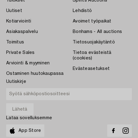
Tulokset
Spirits Auctions
Uutiset
Lehdistö
Kotiarviointi
Avoimet työpaikat
Asiakaspalvelu
Bonhams - All auctions
Toimitus
Tietosuojakäytäntö
Private Sales
Tietoa evästeistä
(cookies)
Arviointi & myyminen
Evästeasetukset
Ostaminen huutokaupassa
Uutiskirje
Lataa sovelluksemme
App Store