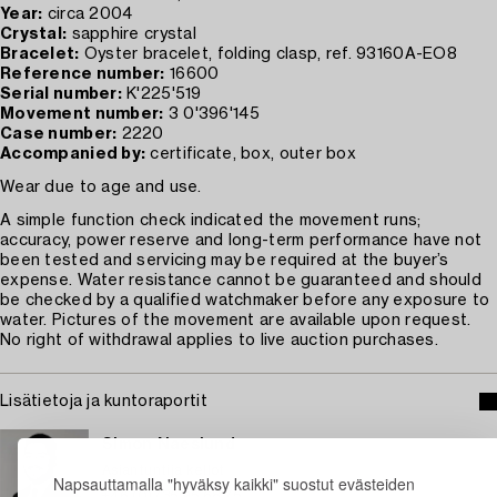
Year:
circa 2004
Crystal:
sapphire crystal
Bracelet:
Oyster bracelet, folding clasp, ref. 93160A-EO8
Reference number:
16600
Serial number:
K'225'519
Movement number:
3 0'396'145
Case number:
2220
Accompanied by:
certificate, box, outer box
Wear due to age and use.
A simple function check indicated the movement runs;
accuracy, power reserve and long-term performance have not
been tested and servicing may be required at the buyer’s
expense. Water resistance cannot be guaranteed and should
be checked by a qualified watchmaker before any exposure to
water. Pictures of the movement are available upon request.
No right of withdrawal applies to live auction purchases.
Lisätietoja ja kuntoraportit
Simon Naeslund
Asiantuntija kellot
Napsauttamalla "hyväksy kaikki" suostut evästeiden
+46 (0)735 95 68 75