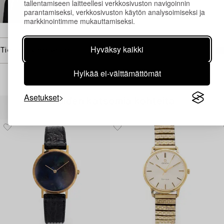
tallentamiseen laitteellesi verkkosivuston navigoinnin
parantamiseksi, verkkosivuston käytön analysoimiseksi ja
Sähköposti
markkinointimme mukauttamiseksi.
→ Kysyttyjä esineitä
Hyväksy kaikki
Tietoa ostamisesta
Hylkää ei-välttämättömät
Asetukset
Muiden katsomia kohteita