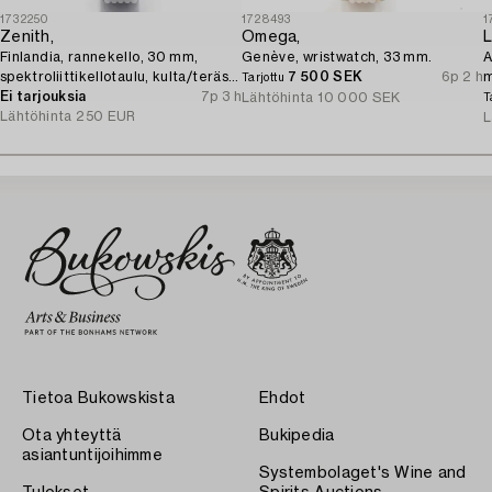
1732250
1728493
1
Zenith,
Omega,
L
Finlandia, rannekello, 30 mm,
Genève, wristwatch, 33 mm.
A
spektroliittikellotaulu, kulta/teräs,
7 500 SEK
6p 2 h
Tarjottu
kvartsi.
Ei tarjouksia
7p 3 h
Lähtöhinta
10 000 SEK
T
Lähtöhinta
250 EUR
L
Tietoa Bukowskista
Ehdot
Ota yhteyttä
Bukipedia
asiantuntijoihimme
Systembolaget's Wine and