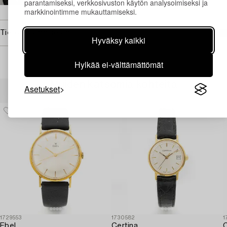
parantamiseksi, verkkosivuston käytön analysoimiseksi ja
→ Kysyttyjä esineitä
markkinointimme mukauttamiseksi.
Tietoa ostamisesta
Hyväksy kaikki
Hylkää ei-välttämättömät
Muiden katsomia kohteita
Asetukset
1729553
1730582
1
Ebel,
Certina,
C