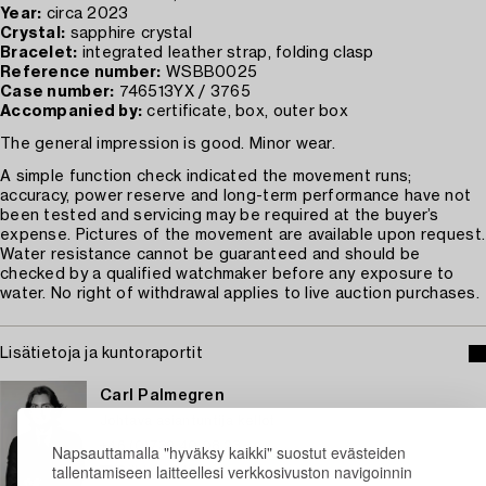
Year:
circa 2023
Crystal:
sapphire crystal
Bracelet:
integrated leather strap, folding clasp
Reference number:
WSBB0025
Case number:
746513YX / 3765
Accompanied by:
certificate, box, outer box
The general impression is good. Minor wear.
A simple function check indicated the movement runs;
accuracy, power reserve and long-term performance have not
been tested and servicing may be required at the buyer’s
expense. Pictures of the movement are available upon request.
Water resistance cannot be guaranteed and should be
checked by a qualified watchmaker before any exposure to
water. No right of withdrawal applies to live auction purchases.
Lisätietoja ja kuntoraportit
Carl Palmegren
Johtava asiantuntija kellot
+46 (0)739 40 08 23
Napsauttamalla "hyväksy kaikki" suostut evästeiden
tallentamiseen laitteellesi verkkosivuston navigoinnin
Sähköposti