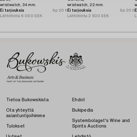
wristwatch, 34 mm.
wristwatch, 22 mm.
w
Ei tarjouksia
6p 20 h
Ei tarjouksia
6p 20 h
E
Lähtöhinta
6 000 SEK
Lähtöhinta
2 500 SEK
L
Tietoa Bukowskista
Ehdot
Ota yhteyttä
Bukipedia
asiantuntijoihimme
Systembolaget's Wine and
Tulokset
Spirits Auctions
Uutiset
Lehdistö