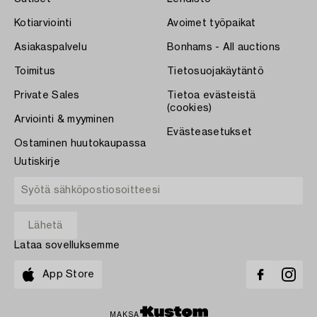
Kotiarviointi
Avoimet työpaikat
Asiakaspalvelu
Bonhams - All auctions
Toimitus
Tietosuojakäytäntö
Private Sales
Tietoa evästeistä
(cookies)
Arviointi & myyminen
Evästeasetukset
Ostaminen huutokaupassa
Uutiskirje
Lataa sovelluksemme
App Store
MAKSA