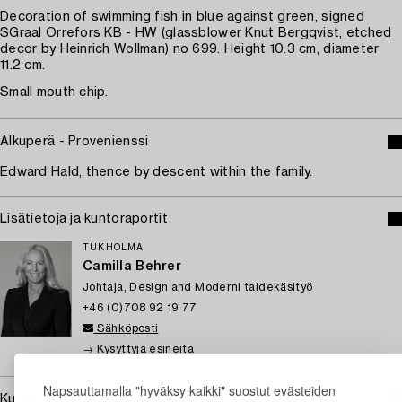
Decoration of swimming fish in blue against green, signed
SGraal Orrefors KB - HW (glassblower Knut Bergqvist, etched
decor by Heinrich Wollman) no 699. Height 10.3 cm, diameter
11.2 cm.
Small mouth chip.
Alkuperä - Provenienssi
Edward Hald, thence by descent within the family.
Lisätietoja ja kuntoraportit
TUKHOLMA
Camilla Behrer
Johtaja, Design and Moderni taidekäsityö
+46 (0)708 92 19 77
Sähköposti
→ Kysyttyjä esineitä
Napsauttamalla "hyväksy kaikki" suostut evästeiden
Kuuluu jälleenmyyntikorvauksen piiriin