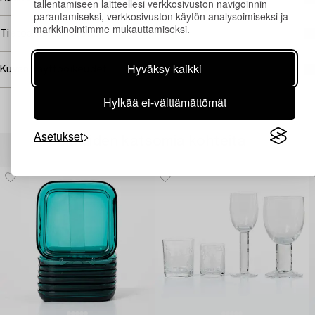
tallentamiseen laitteellesi verkkosivuston navigoinnin
parantamiseksi, verkkosivuston käytön analysoimiseksi ja
markkinointimme mukauttamiseksi.
Tietoa ostamisesta
Hyväksy kaikki
Kuvan käyttöoikeudet
Hylkää ei-välttämättömät
Asetukset
Muiden katsomia kohteita