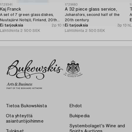
1729341
1729660
1
Kaj Franck
A 32 piece glass service,
A set of 7 green glass dishes,
Johansfors, second half of the
A
Nuutajärvi Notsjö, Finland, 20th
20th century.
E
century.
Ei tarjouksia
2p 10 h
Ei tarjouksia
3p 13 h
L
Lähtöhinta
2 500 SEK
Lähtöhinta
2 500 SEK
Tietoa Bukowskista
Ehdot
Ota yhteyttä
Bukipedia
asiantuntijoihimme
Systembolaget's Wine and
Tulokset
Spirits Auctions