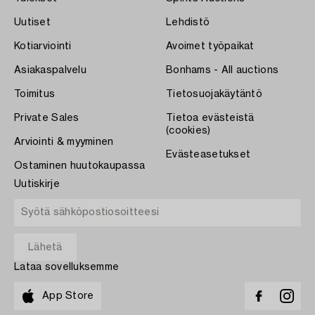
Uutiset
Lehdistö
Kotiarviointi
Avoimet työpaikat
Asiakaspalvelu
Bonhams - All auctions
Toimitus
Tietosuojakäytäntö
Private Sales
Tietoa evästeistä
(cookies)
Arviointi & myyminen
Evästeasetukset
Ostaminen huutokaupassa
Uutiskirje
Lataa sovelluksemme
App Store