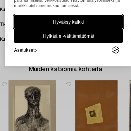
parantamiseksi, verkkosivuston käytön analysoimiseksi ja
markkinointimme mukauttamiseksi.
Kuuluu jälleenmyyntikorvauksen piiriin
Hyväksy kaikki
Tietoa ostamisesta
Hylkää ei-välttämättömät
Kuvan käyttöoikeudet
Asetukset
Muiden katsomia kohteita