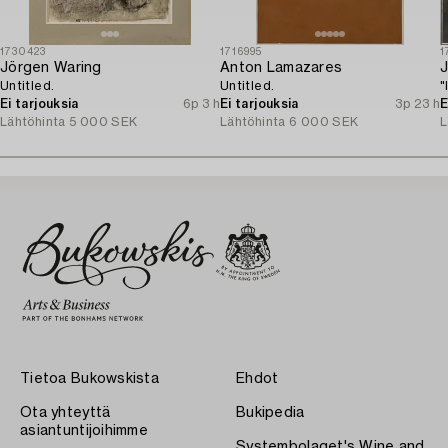
1730423
1716995
1
Jörgen Waring
Anton Lamazares
J
Untitled.
Untitled.
"
Ei tarjouksia
6p 3 h
Ei tarjouksia
3p 23 h
E
Lähtöhinta
5 000 SEK
Lähtöhinta
6 000 SEK
L
Tietoa Bukowskista
Ehdot
Ota yhteyttä
Bukipedia
asiantuntijoihimme
Systembolaget's Wine and