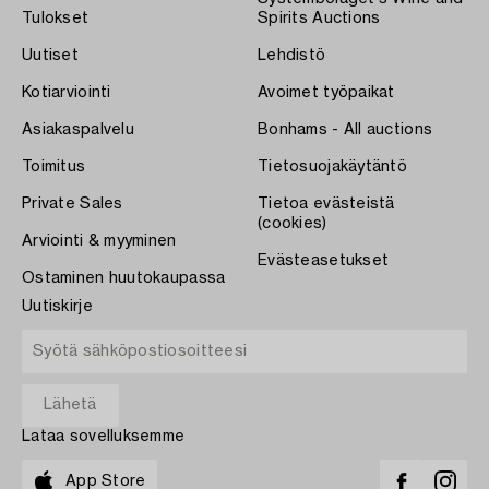
Tulokset
Spirits Auctions
Uutiset
Lehdistö
Kotiarviointi
Avoimet työpaikat
Asiakaspalvelu
Bonhams - All auctions
Toimitus
Tietosuojakäytäntö
Private Sales
Tietoa evästeistä
(cookies)
Arviointi & myyminen
Evästeasetukset
Ostaminen huutokaupassa
Uutiskirje
Lataa sovelluksemme
App Store