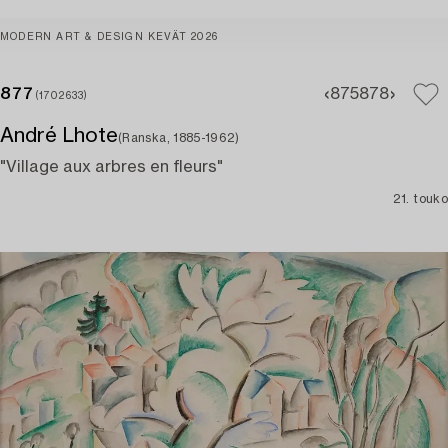
MODERN ART & DESIGN KEVÄT 2026
877
875
878
(1702633)
André Lhote
(Ranska, 1885-1962)
"Village aux arbres en fleurs"
21. touko