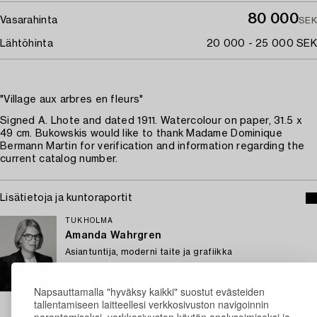
80 000
Vasarahinta
SEK
Lähtöhinta
20 000 - 25 000 SEK
"Village aux arbres en fleurs"
Signed A. Lhote and dated 1911. Watercolour on paper, 31.5 x
49 cm. Bukowskis would like to thank Madame Dominique
Bermann Martin for verification and information regarding the
current catalog number.
Lisätietoja ja kuntoraportit
TUKHOLMA
Amanda Wahrgren
Asiantuntija, moderni taite ja grafiikka
+46 (0)702 53 14 89
Sähköposti
Napsauttamalla "hyväksy kaikki" suostut evästeiden
→ Kysyttyjä esineitä
tallentamiseen laitteellesi verkkosivuston navigoinnin